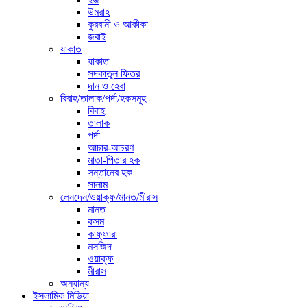
উমরাহ
কুরবানী ও আকীকা
জবাই
যাকাত
যাকাত
সদকাতুল ফিতর
দান ও হেবা
বিবাহ/তালাক/পর্দা/হকসমূহ
বিবাহ
তালাক
পর্দা
আচার-আচরণ
মাতা-পিতার হক
সন্তানের হক
সালাম
লেনদেন/ওয়াক্ফ/মানত/মীরাস
মানত
কসম
কাফ্ফারা
মসজিদ
ওয়াক্ফ
মীরাস
অন্যান্য
ইসলামিক মিডিয়া