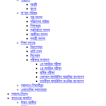
পরিচিতি
আরবী
বাংলা
মা’হাদ পরিবার
শূরা সদস্য
পরিচালনা পরিষদ
শিক্ষকবৃন্দ
প্রতিষ্ঠাতা সদস্য
আজীবন সদস্য
স্থায়ী সদস্য
শিক্ষা দফতর
বিভাগসমূহ
ভর্তি তথ্য
সিলেবাস
পরীক্ষার ফলাফল
১ম সাময়িক পরীক্ষা
২য় সাময়িক পরীক্ষা
বার্ষিক পরীক্ষা
বেফাকুল মাদারিসিল আরাবিয়া বাংলাদেশ
তাহযীবুল মাদারিসিল কওমিয়া বাংলাদেশ
প্রাক্তন শিক্ষার্থীবৃন্দ
একাডেমিক ক্যালেন্ডার
প্রবন্ধ-নিবন্ধ
ফাতাওয়া মাসাইল
ঈমান আকীদা