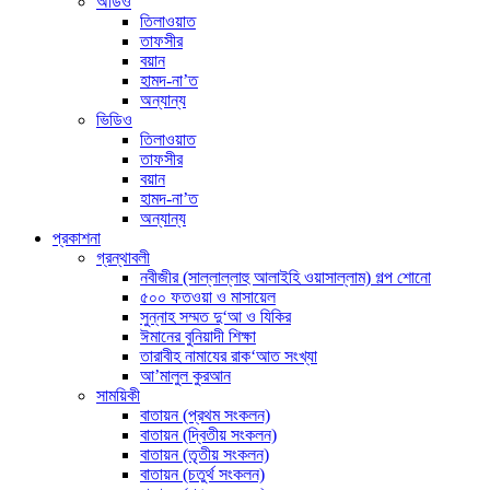
অডিও
তিলাওয়াত
তাফসীর
বয়ান
হামদ-না’ত
অন্যান্য
ভিডিও
তিলাওয়াত
তাফসীর
বয়ান
হামদ-না’ত
অন্যান্য
প্রকাশনা
গ্রন্থাবলী
নবীজীর (সাল্লাল্লাহু আলাইহি ওয়াসাল্লাম) গল্প শোনো
৫০০ ফতওয়া ও মাসায়েল
সুন্নাহ সম্মত দু‘আ ও যিকির
ঈমানের বুনিয়াদী শিক্ষা
তারাবীহ নামাযের রাক‘আত সংখ্যা
আ’মালুল কুরআন
সাময়িকী
বাতায়ন (প্রথম সংকলন)
বাতায়ন (দ্বিতীয় সংকলন)
বাতায়ন (তৃতীয় সংকলন)
বাতায়ন (চতুর্থ সংকলন)