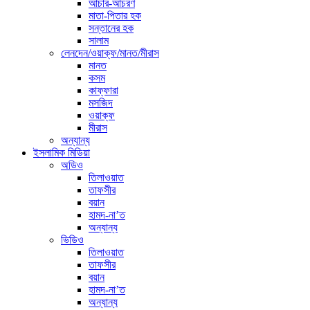
আচার-আচরণ
মাতা-পিতার হক
সন্তানের হক
সালাম
লেনদেন/ওয়াক্ফ/মানত/মীরাস
মানত
কসম
কাফ্ফারা
মসজিদ
ওয়াক্ফ
মীরাস
অন্যান্য
ইসলামিক মিডিয়া
অডিও
তিলাওয়াত
তাফসীর
বয়ান
হামদ-না’ত
অন্যান্য
ভিডিও
তিলাওয়াত
তাফসীর
বয়ান
হামদ-না’ত
অন্যান্য