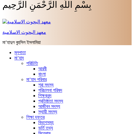
بِسْمِ اللَّهِ الرَّحْمَنِ الرَّحِيم
معهد البحوث الاسلامية
মা’হাদুল বুহুসিল ইসলামিয়া
মূলপাতা
মা’হাদ
পরিচিতি
আরবী
বাংলা
মা’হাদ পরিবার
শূরা সদস্য
পরিচালনা পরিষদ
শিক্ষকবৃন্দ
প্রতিষ্ঠাতা সদস্য
আজীবন সদস্য
স্থায়ী সদস্য
শিক্ষা দফতর
বিভাগসমূহ
ভর্তি তথ্য
সিলেবাস