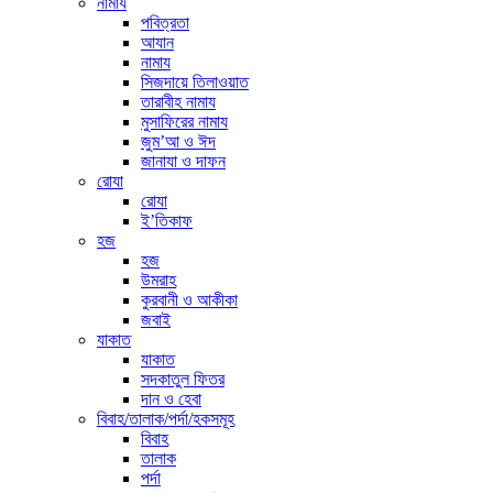
নামায
পবিত্রতা
আযান
নামায
সিজদায়ে তিলাওয়াত
তারাবীহ নামায
মুসাফিরের নামায
জুম’আ ও ঈদ
জানাযা ও দাফন
রোযা
রোযা
ই’তিকাফ
হজ
হজ
উমরাহ
কুরবানী ও আকীকা
জবাই
যাকাত
যাকাত
সদকাতুল ফিতর
দান ও হেবা
বিবাহ/তালাক/পর্দা/হকসমূহ
বিবাহ
তালাক
পর্দা