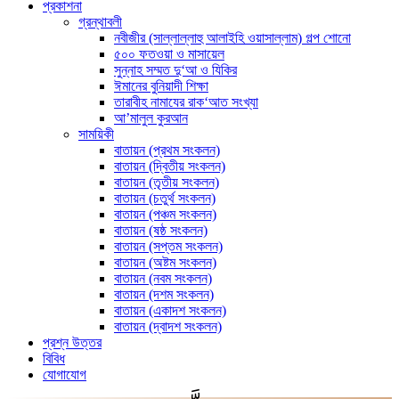
প্রকাশনা
গ্রন্থাবলী
নবীজীর (সাল্লাল্লাহু আলাইহি ওয়াসাল্লাম) গল্প শোনো
৫০০ ফতওয়া ও মাসায়েল
সুন্নাহ সম্মত দু‘আ ও যিকির
ঈমানের বুনিয়াদী শিক্ষা
তারাবীহ নামাযের রাক‘আত সংখ্যা
আ’মালুল কুরআন
সাময়িকী
বাতায়ন (প্রথম সংকলন)
বাতায়ন (দ্বিতীয় সংকলন)
বাতায়ন (তৃতীয় সংকলন)
বাতায়ন (চতুর্থ সংকলন)
বাতায়ন (পঞ্চম সংকলন)
বাতায়ন (ষষ্ঠ সংকলন)
বাতায়ন (সপ্তম সংকলন)
বাতায়ন (অষ্টম সংকলন)
বাতায়ন (নবম সংকলন)
বাতায়ন (দশম সংকলন)
বাতায়ন (একাদশ সংকলন)
বাতায়ন (দ্বাদশ সংকলন)
প্রশ্ন উত্তর
বিবিধ
যোগাযোগ