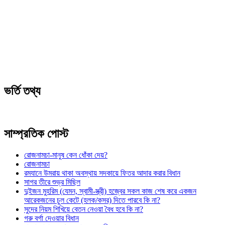
ভর্তি তথ্য
সাম্প্রতিক পোস্ট
রোজনামচা-মানুষ কেন ধোঁকা দেয়?
রোজনামচা
রমযানে উমরায় থাকা অবস্থায় সদকায়ে ফিতর আদার করার বিধান
সাগর তীরে শুভ্র মিছিল
দুইজন মুহরিম (যেমন, স্বামী-স্ত্রী) হজ্বের সকল কাজ শেষ করে একজন
আরেকজনের চুল কেটে (হলক/কসর) দিতে পারবে কি না?
সুদের নিয়ম শিখিয়ে বেতন নেওয়া বৈধ হবে কি না?
গরু বর্গা দেওয়ার বিধান