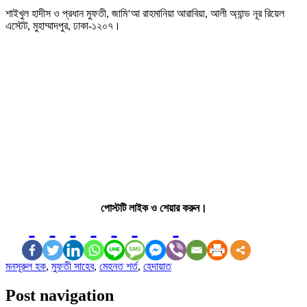
শাইখুল হাদীস ও প্রধান মুফতী, জামি‘আ রাহমানিয়া আরাবিয়া, আলী অ্যান্ড নূর রিয়েল
এস্টেট, মুহাম্মাদপুর, ঢাকা-১২০৭।
পোস্টটি লাইক ও শেয়ার করুন।
মনসূরুল হক
,
মুফতী সাহেব
,
মেহনত শর্ত
,
হেদায়াত
Post navigation