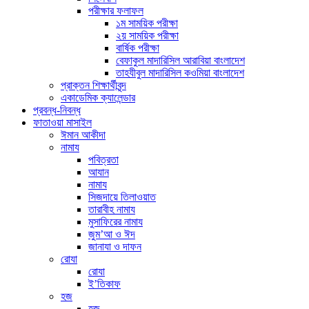
পরীক্ষার ফলাফল
১ম সাময়িক পরীক্ষা
২য় সাময়িক পরীক্ষা
বার্ষিক পরীক্ষা
বেফাকুল মাদারিসিল আরাবিয়া বাংলাদেশ
তাহযীবুল মাদারিসিল কওমিয়া বাংলাদেশ
প্রাক্তন শিক্ষার্থীবৃন্দ
একাডেমিক ক্যালেন্ডার
প্রবন্ধ-নিবন্ধ
ফাতাওয়া মাসাইল
ঈমান আকীদা
নামায
পবিত্রতা
আযান
নামায
সিজদায়ে তিলাওয়াত
তারাবীহ নামায
মুসাফিরের নামায
জুম’আ ও ঈদ
জানাযা ও দাফন
রোযা
রোযা
ই’তিকাফ
হজ
হজ