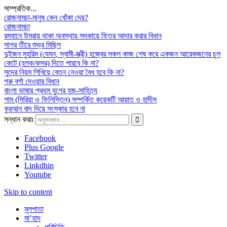
সাম্প্রতিক...
রোজনামচা-মানুষ কেন ধোঁকা দেয়?
রোজনামচা
রমযানে উমরায় থাকা অবস্থায় সদকায়ে ফিতর আদার করার বিধান
সাগর তীরে শুভ্র মিছিল
দুইজন মুহরিম (যেমন, স্বামী-স্ত্রী) হজ্বের সকল কাজ শেষ করে একজন আরেকজনের চুল
কেটে (হলক/কসর) দিতে পারবে কি না?
সুদের নিয়ম শিখিয়ে বেতন নেওয়া বৈধ হবে কি না?
গরু বর্গা দেওয়ার বিধান
বাংলা ভাষায় প্রথম যুগের হজ-সাহিত্য
শাম (সিরিয়া ও ফিলিস্তিন) সম্পর্কিত কয়েকটি আয়াত ও হাদীস
কুরআন বাদ দিয়ে সংস্কার হবে না
সন্ধান করাঃ
Facebook
Plus Google
Twitter
Linkdhin
Youtube
Skip to content
মূলপাতা
মা’হাদ