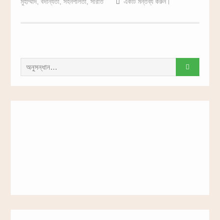
মুহাম্মাদ
,
বদান্যতা
,
সহনশীলতা
,
সীরাত
একটি মন্তব্য করুন।
সন্ধান
করাঃ