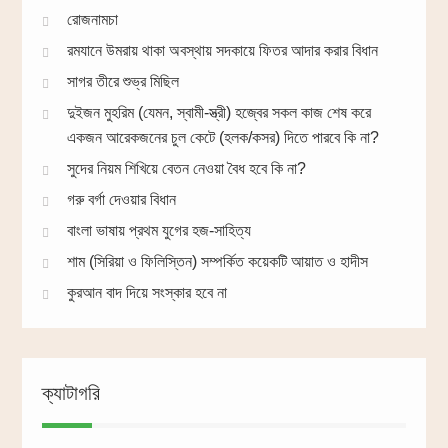
রোজনামচা
রমযানে উমরায় থাকা অবস্থায় সদকায়ে ফিতর আদার করার বিধান
সাগর তীরে শুভ্র মিছিল
দুইজন মুহরিম (যেমন, স্বামী-স্ত্রী) হজ্বের সকল কাজ শেষ করে
একজন আরেকজনের চুল কেটে (হলক/কসর) দিতে পারবে কি না?
সুদের নিয়ম শিখিয়ে বেতন নেওয়া বৈধ হবে কি না?
গরু বর্গা দেওয়ার বিধান
বাংলা ভাষায় প্রথম যুগের হজ-সাহিত্য
শাম (সিরিয়া ও ফিলিস্তিন) সম্পর্কিত কয়েকটি আয়াত ও হাদীস
কুরআন বাদ দিয়ে সংস্কার হবে না
ক্যাটাগরি