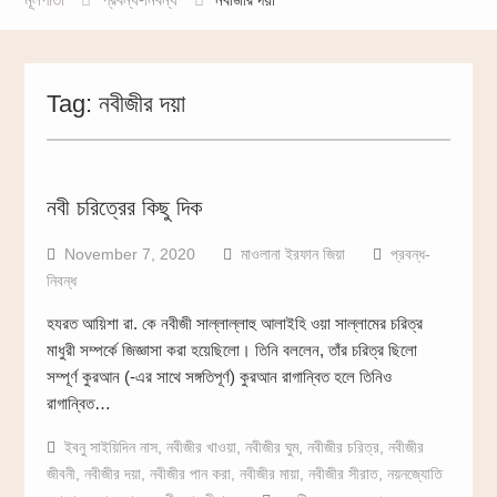
Tag:
নবীজীর দয়া
নবী চরিত্রের কিছু দিক
November 7, 2020
মাওলানা ইরফান জিয়া
প্রবন্ধ-
নিবন্ধ
হযরত আয়িশা রা. কে নবীজী সাল্লাল্লাহু আলাইহি ওয়া সাল্লামের চরিত্র
মাধুরী সম্পর্কে জিজ্ঞাসা করা হয়েছিলো। তিনি বললেন, তাঁর চরিত্র ছিলো
সম্পূর্ণ কুরআন (-এর সাথে সঙ্গতিপূর্ণ) কুরআন রাগান্বিত হলে তিনিও
রাগান্বিত…
ইবনু সাইয়িদিন নাস
,
নবীজীর খাওয়া
,
নবীজীর ঘুম
,
নবীজীর চরিত্র
,
নবীজীর
জীবনী
,
নবীজীর দয়া
,
নবীজীর পান করা
,
নবীজীর মায়া
,
নবীজীর সীরাত
,
নয়নজ্যোতি