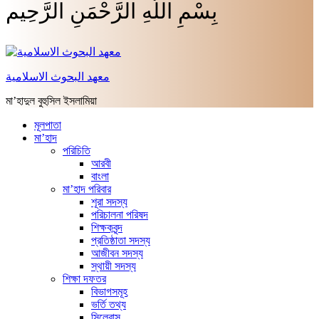
بِسْمِ اللَّهِ الرَّحْمَنِ الرَّحِيم
معهد البحوث الاسلامية
মা’হাদুল বুহুসিল ইসলামিয়া
মূলপাতা
মা’হাদ
পরিচিতি
আরবী
বাংলা
মা’হাদ পরিবার
শূরা সদস্য
পরিচালনা পরিষদ
শিক্ষকবৃন্দ
প্রতিষ্ঠাতা সদস্য
আজীবন সদস্য
স্থায়ী সদস্য
শিক্ষা দফতর
বিভাগসমূহ
ভর্তি তথ্য
সিলেবাস