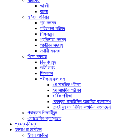
পরিচিতি
আরবী
বাংলা
মা’হাদ পরিবার
শূরা সদস্য
পরিচালনা পরিষদ
শিক্ষকবৃন্দ
প্রতিষ্ঠাতা সদস্য
আজীবন সদস্য
স্থায়ী সদস্য
শিক্ষা দফতর
বিভাগসমূহ
ভর্তি তথ্য
সিলেবাস
পরীক্ষার ফলাফল
১ম সাময়িক পরীক্ষা
২য় সাময়িক পরীক্ষা
বার্ষিক পরীক্ষা
বেফাকুল মাদারিসিল আরাবিয়া বাংলাদেশ
তাহযীবুল মাদারিসিল কওমিয়া বাংলাদেশ
প্রাক্তন শিক্ষার্থীবৃন্দ
একাডেমিক ক্যালেন্ডার
প্রবন্ধ-নিবন্ধ
ফাতাওয়া মাসাইল
ঈমান আকীদা