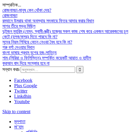
সাম্প্রতিক...
রোজনামচা-মানুষ কেন ধোঁকা দেয়?
রোজনামচা
রমযানে উমরায় থাকা অবস্থায় সদকায়ে ফিতর আদার করার বিধান
সাগর তীরে শুভ্র মিছিল
দুইজন মুহরিম (যেমন, স্বামী-স্ত্রী) হজ্বের সকল কাজ শেষ করে একজন আরেকজনের চুল
কেটে (হলক/কসর) দিতে পারবে কি না?
সুদের নিয়ম শিখিয়ে বেতন নেওয়া বৈধ হবে কি না?
গরু বর্গা দেওয়ার বিধান
বাংলা ভাষায় প্রথম যুগের হজ-সাহিত্য
শাম (সিরিয়া ও ফিলিস্তিন) সম্পর্কিত কয়েকটি আয়াত ও হাদীস
কুরআন বাদ দিয়ে সংস্কার হবে না
সন্ধান করাঃ
Facebook
Plus Google
Twitter
Linkdhin
Youtube
Skip to content
মূলপাতা
মা’হাদ