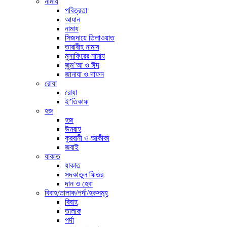
নামায
পবিত্রতা
আযান
নামায
সিজদায়ে তিলাওয়াত
তারাবীহ নামায
মুসাফিরের নামায
জুম’আ ও ঈদ
জানাযা ও দাফন
রোযা
রোযা
ই’তিকাফ
হজ
হজ
উমরাহ
কুরবানী ও আকীকা
জবাই
যাকাত
যাকাত
সদকাতুল ফিতর
দান ও হেবা
বিবাহ/তালাক/পর্দা/হকসমূহ
বিবাহ
তালাক
পর্দা