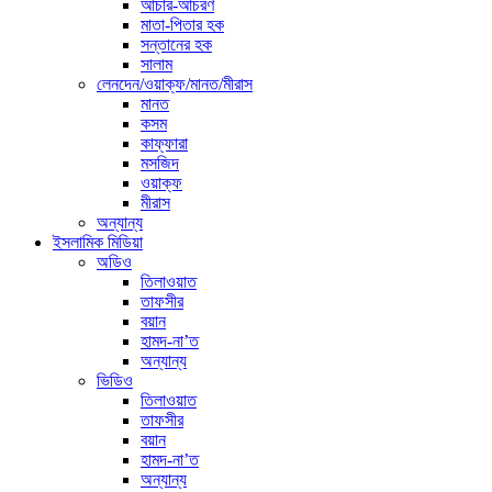
আচার-আচরণ
মাতা-পিতার হক
সন্তানের হক
সালাম
লেনদেন/ওয়াক্ফ/মানত/মীরাস
মানত
কসম
কাফ্ফারা
মসজিদ
ওয়াক্ফ
মীরাস
অন্যান্য
ইসলামিক মিডিয়া
অডিও
তিলাওয়াত
তাফসীর
বয়ান
হামদ-না’ত
অন্যান্য
ভিডিও
তিলাওয়াত
তাফসীর
বয়ান
হামদ-না’ত
অন্যান্য