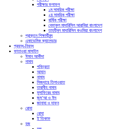
পরীক্ষার ফলাফল
১ম সাময়িক পরীক্ষা
২য় সাময়িক পরীক্ষা
বার্ষিক পরীক্ষা
বেফাকুল মাদারিসিল আরাবিয়া বাংলাদেশ
তাহযীবুল মাদারিসিল কওমিয়া বাংলাদেশ
প্রাক্তন শিক্ষার্থীবৃন্দ
একাডেমিক ক্যালেন্ডার
প্রবন্ধ-নিবন্ধ
ফাতাওয়া মাসাইল
ঈমান আকীদা
নামায
পবিত্রতা
আযান
নামায
সিজদায়ে তিলাওয়াত
তারাবীহ নামায
মুসাফিরের নামায
জুম’আ ও ঈদ
জানাযা ও দাফন
রোযা
রোযা
ই’তিকাফ
হজ
হজ