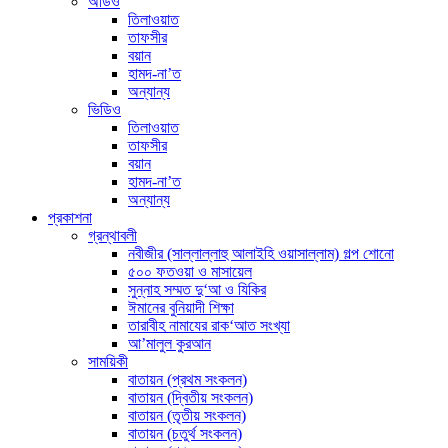
অডিও
তিলাওয়াত
তাফসীর
বয়ান
হামদ-না’ত
অন্যান্য
ভিডিও
তিলাওয়াত
তাফসীর
বয়ান
হামদ-না’ত
অন্যান্য
প্রকাশনা
গ্রন্থাবলী
নবীজীর (সাল্লাল্লাহু আলাইহি ওয়াসাল্লাম) গল্প শোনো
৫০০ ফতওয়া ও মাসায়েল
সুন্নাহ সম্মত দু‘আ ও যিকির
ঈমানের বুনিয়াদী শিক্ষা
তারাবীহ নামাযের রাক‘আত সংখ্যা
আ’মালুল কুরআন
সাময়িকী
বাতায়ন (প্রথম সংকলন)
বাতায়ন (দ্বিতীয় সংকলন)
বাতায়ন (তৃতীয় সংকলন)
বাতায়ন (চতুর্থ সংকলন)