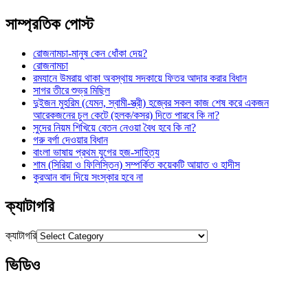
সাম্প্রতিক পোস্ট
রোজনামচা-মানুষ কেন ধোঁকা দেয়?
রোজনামচা
রমযানে উমরায় থাকা অবস্থায় সদকায়ে ফিতর আদার করার বিধান
সাগর তীরে শুভ্র মিছিল
দুইজন মুহরিম (যেমন, স্বামী-স্ত্রী) হজ্বের সকল কাজ শেষ করে একজন
আরেকজনের চুল কেটে (হলক/কসর) দিতে পারবে কি না?
সুদের নিয়ম শিখিয়ে বেতন নেওয়া বৈধ হবে কি না?
গরু বর্গা দেওয়ার বিধান
বাংলা ভাষায় প্রথম যুগের হজ-সাহিত্য
শাম (সিরিয়া ও ফিলিস্তিন) সম্পর্কিত কয়েকটি আয়াত ও হাদীস
কুরআন বাদ দিয়ে সংস্কার হবে না
ক্যাটাগরি
ক্যাটাগরি
ভিডিও