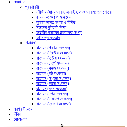
প্রকাশনা
গ্রন্থাবলী
নবীজীর (সাল্লাল্লাহু আলাইহি ওয়াসাল্লাম) গল্প শোনো
৫০০ ফতওয়া ও মাসায়েল
সুন্নাহ সম্মত দু‘আ ও যিকির
ঈমানের বুনিয়াদী শিক্ষা
তারাবীহ নামাযের রাক‘আত সংখ্যা
আ’মালুল কুরআন
সাময়িকী
বাতায়ন (প্রথম সংকলন)
বাতায়ন (দ্বিতীয় সংকলন)
বাতায়ন (তৃতীয় সংকলন)
বাতায়ন (চতুর্থ সংকলন)
বাতায়ন (পঞ্চম সংকলন)
বাতায়ন (ষষ্ঠ সংকলন)
বাতায়ন (সপ্তম সংকলন)
বাতায়ন (অষ্টম সংকলন)
বাতায়ন (নবম সংকলন)
বাতায়ন (দশম সংকলন)
বাতায়ন (একাদশ সংকলন)
বাতায়ন (দ্বাদশ সংকলন)
প্রশ্ন উত্তর
বিবিধ
যোগাযোগ