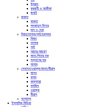
উমরাহ
কুরবানী ও আকীকা
জবাই
যাকাত
যাকাত
সদকাতুল ফিতর
দান ও হেবা
বিবাহ/তালাক/পর্দা/হকসমূহ
বিবাহ
তালাক
পর্দা
আচার-আচরণ
মাতা-পিতার হক
সন্তানের হক
সালাম
লেনদেন/ওয়াক্ফ/মানত/মীরাস
মানত
কসম
কাফ্ফারা
মসজিদ
ওয়াক্ফ
মীরাস
অন্যান্য
ইসলামিক মিডিয়া