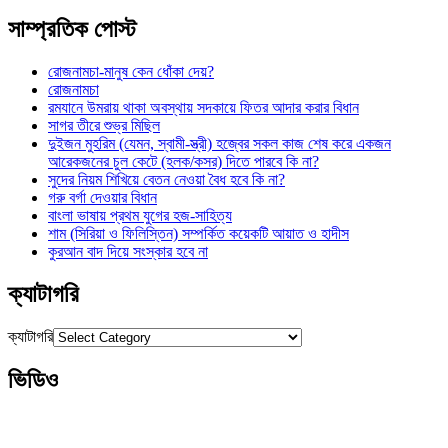
সাম্প্রতিক পোস্ট
রোজনামচা-মানুষ কেন ধোঁকা দেয়?
রোজনামচা
রমযানে উমরায় থাকা অবস্থায় সদকায়ে ফিতর আদার করার বিধান
সাগর তীরে শুভ্র মিছিল
দুইজন মুহরিম (যেমন, স্বামী-স্ত্রী) হজ্বের সকল কাজ শেষ করে একজন
আরেকজনের চুল কেটে (হলক/কসর) দিতে পারবে কি না?
সুদের নিয়ম শিখিয়ে বেতন নেওয়া বৈধ হবে কি না?
গরু বর্গা দেওয়ার বিধান
বাংলা ভাষায় প্রথম যুগের হজ-সাহিত্য
শাম (সিরিয়া ও ফিলিস্তিন) সম্পর্কিত কয়েকটি আয়াত ও হাদীস
কুরআন বাদ দিয়ে সংস্কার হবে না
ক্যাটাগরি
ক্যাটাগরি
ভিডিও