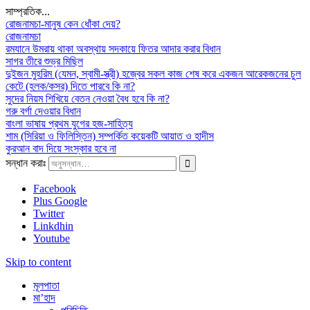
সাম্প্রতিক...
রোজনামচা-মানুষ কেন ধোঁকা দেয়?
রোজনামচা
রমযানে উমরায় থাকা অবস্থায় সদকায়ে ফিতর আদার করার বিধান
সাগর তীরে শুভ্র মিছিল
দুইজন মুহরিম (যেমন, স্বামী-স্ত্রী) হজ্বের সকল কাজ শেষ করে একজন আরেকজনের চুল
কেটে (হলক/কসর) দিতে পারবে কি না?
সুদের নিয়ম শিখিয়ে বেতন নেওয়া বৈধ হবে কি না?
গরু বর্গা দেওয়ার বিধান
বাংলা ভাষায় প্রথম যুগের হজ-সাহিত্য
শাম (সিরিয়া ও ফিলিস্তিন) সম্পর্কিত কয়েকটি আয়াত ও হাদীস
কুরআন বাদ দিয়ে সংস্কার হবে না
সন্ধান করাঃ
Facebook
Plus Google
Twitter
Linkdhin
Youtube
Skip to content
মূলপাতা
মা’হাদ