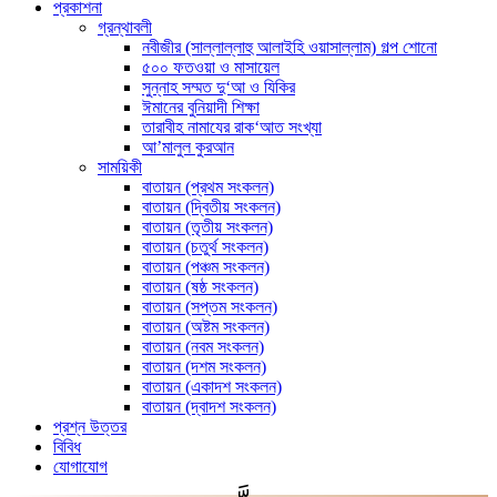
প্রকাশনা
গ্রন্থাবলী
নবীজীর (সাল্লাল্লাহু আলাইহি ওয়াসাল্লাম) গল্প শোনো
৫০০ ফতওয়া ও মাসায়েল
সুন্নাহ সম্মত দু‘আ ও যিকির
ঈমানের বুনিয়াদী শিক্ষা
তারাবীহ নামাযের রাক‘আত সংখ্যা
আ’মালুল কুরআন
সাময়িকী
বাতায়ন (প্রথম সংকলন)
বাতায়ন (দ্বিতীয় সংকলন)
বাতায়ন (তৃতীয় সংকলন)
বাতায়ন (চতুর্থ সংকলন)
বাতায়ন (পঞ্চম সংকলন)
বাতায়ন (ষষ্ঠ সংকলন)
বাতায়ন (সপ্তম সংকলন)
বাতায়ন (অষ্টম সংকলন)
বাতায়ন (নবম সংকলন)
বাতায়ন (দশম সংকলন)
বাতায়ন (একাদশ সংকলন)
বাতায়ন (দ্বাদশ সংকলন)
প্রশ্ন উত্তর
বিবিধ
যোগাযোগ