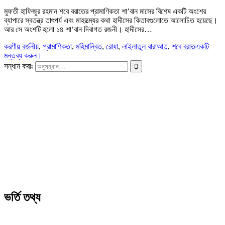
মুফতী হাফিজুর রহমান শবে বরাতের প্রামাণিকতা শা’বান মাসের বিশেষ একটি অংশের
ব্যাপারে স্বতন্ত্র তাৎপর্য এবং মাহাত্ম্যের কথা হাদীসের কিতাবগুলোতে আলোচিত হয়েছে।
আর সে অংশটি হলো ১৪ শা’বান দিবাগত রজনী। হাদীসের…
করণীয় বর্জনীয়
,
প্রামাণিকতা
,
মহিমান্বিত
,
রোযা
,
লাইলাতুল বারাআত
,
শবে বরাত
একটি
মন্তব্য করুন।
সন্ধান করাঃ
ভর্তি তথ্য