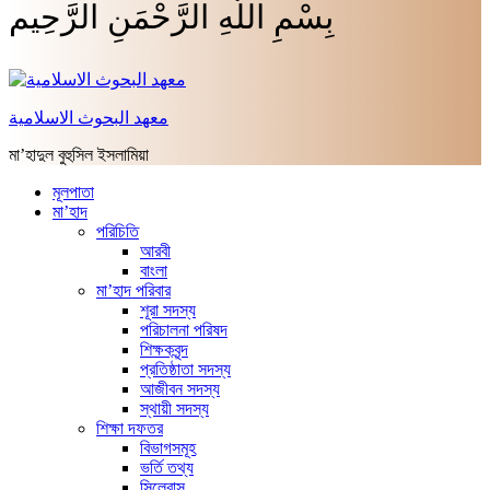
بِسْمِ اللَّهِ الرَّحْمَنِ الرَّحِيم
معهد البحوث الاسلامية
মা’হাদুল বুহুসিল ইসলামিয়া
মূলপাতা
মা’হাদ
পরিচিতি
আরবী
বাংলা
মা’হাদ পরিবার
শূরা সদস্য
পরিচালনা পরিষদ
শিক্ষকবৃন্দ
প্রতিষ্ঠাতা সদস্য
আজীবন সদস্য
স্থায়ী সদস্য
শিক্ষা দফতর
বিভাগসমূহ
ভর্তি তথ্য
সিলেবাস