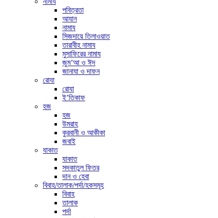
নামায
পবিত্রতা
আযান
নামায
সিজদায়ে তিলাওয়াত
তারাবীহ নামায
মুসাফিরের নামায
জুম’আ ও ঈদ
জানাযা ও দাফন
রোযা
রোযা
ই’তিকাফ
হজ
হজ
উমরাহ
কুরবানী ও আকীকা
জবাই
যাকাত
যাকাত
সদকাতুল ফিতর
দান ও হেবা
বিবাহ/তালাক/পর্দা/হকসমূহ
বিবাহ
তালাক
পর্দা