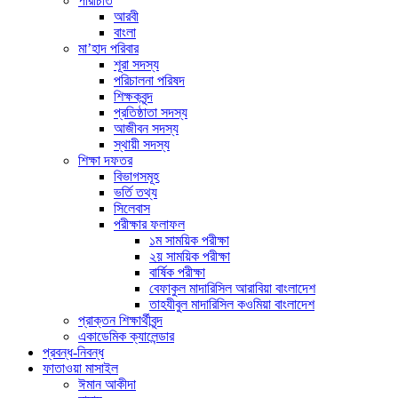
পরিচিতি
আরবী
বাংলা
মা’হাদ পরিবার
শূরা সদস্য
পরিচালনা পরিষদ
শিক্ষকবৃন্দ
প্রতিষ্ঠাতা সদস্য
আজীবন সদস্য
স্থায়ী সদস্য
শিক্ষা দফতর
বিভাগসমূহ
ভর্তি তথ্য
সিলেবাস
পরীক্ষার ফলাফল
১ম সাময়িক পরীক্ষা
২য় সাময়িক পরীক্ষা
বার্ষিক পরীক্ষা
বেফাকুল মাদারিসিল আরাবিয়া বাংলাদেশ
তাহযীবুল মাদারিসিল কওমিয়া বাংলাদেশ
প্রাক্তন শিক্ষার্থীবৃন্দ
একাডেমিক ক্যালেন্ডার
প্রবন্ধ-নিবন্ধ
ফাতাওয়া মাসাইল
ঈমান আকীদা