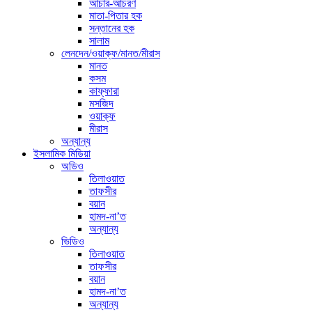
আচার-আচরণ
মাতা-পিতার হক
সন্তানের হক
সালাম
লেনদেন/ওয়াক্ফ/মানত/মীরাস
মানত
কসম
কাফ্ফারা
মসজিদ
ওয়াক্ফ
মীরাস
অন্যান্য
ইসলামিক মিডিয়া
অডিও
তিলাওয়াত
তাফসীর
বয়ান
হামদ-না’ত
অন্যান্য
ভিডিও
তিলাওয়াত
তাফসীর
বয়ান
হামদ-না’ত
অন্যান্য