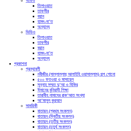
অডিও
তিলাওয়াত
তাফসীর
বয়ান
হামদ-না’ত
অন্যান্য
ভিডিও
তিলাওয়াত
তাফসীর
বয়ান
হামদ-না’ত
অন্যান্য
প্রকাশনা
গ্রন্থাবলী
নবীজীর (সাল্লাল্লাহু আলাইহি ওয়াসাল্লাম) গল্প শোনো
৫০০ ফতওয়া ও মাসায়েল
সুন্নাহ সম্মত দু‘আ ও যিকির
ঈমানের বুনিয়াদী শিক্ষা
তারাবীহ নামাযের রাক‘আত সংখ্যা
আ’মালুল কুরআন
সাময়িকী
বাতায়ন (প্রথম সংকলন)
বাতায়ন (দ্বিতীয় সংকলন)
বাতায়ন (তৃতীয় সংকলন)
বাতায়ন (চতুর্থ সংকলন)