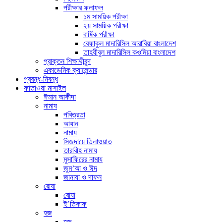
পরীক্ষার ফলাফল
১ম সাময়িক পরীক্ষা
২য় সাময়িক পরীক্ষা
বার্ষিক পরীক্ষা
বেফাকুল মাদারিসিল আরাবিয়া বাংলাদেশ
তাহযীবুল মাদারিসিল কওমিয়া বাংলাদেশ
প্রাক্তন শিক্ষার্থীবৃন্দ
একাডেমিক ক্যালেন্ডার
প্রবন্ধ-নিবন্ধ
ফাতাওয়া মাসাইল
ঈমান আকীদা
নামায
পবিত্রতা
আযান
নামায
সিজদায়ে তিলাওয়াত
তারাবীহ নামায
মুসাফিরের নামায
জুম’আ ও ঈদ
জানাযা ও দাফন
রোযা
রোযা
ই’তিকাফ
হজ
হজ