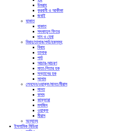
উমরাহ
কুরবানী ও আকীকা
জবাই
যাকাত
যাকাত
সদকাতুল ফিতর
দান ও হেবা
বিবাহ/তালাক/পর্দা/হকসমূহ
বিবাহ
তালাক
পর্দা
আচার-আচরণ
মাতা-পিতার হক
সন্তানের হক
সালাম
লেনদেন/ওয়াক্ফ/মানত/মীরাস
মানত
কসম
কাফ্ফারা
মসজিদ
ওয়াক্ফ
মীরাস
অন্যান্য
ইসলামিক মিডিয়া