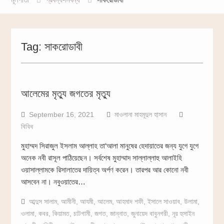
Tag:
সাকরোডাবী
আলেমের মৃত্যু জগতের মৃত্যু
September 16, 2021
মাওলানা মাহমূদুল হাসান
বিবিধ
মুহাম্মদ সিরাজুল ইসলাম আল্লাহ তা‘আলা মানুষের হেদায়াতের জন্য যুগে যুগে
অনেক নবী রাসূল পাঠিয়েছেন। সর্বশেষ মুহাম্মাদ সাল্লাল্লাহু আলাইহি
ওয়াসাল্লামকে রিসালাতের দায়িত্ব অর্পণ করেন। তারপর আর কোনো নবী
আসবেন না। নবুওয়াতের…
আব্দুস সালাম
,
আমীনী
,
আযমী
,
আলেম
,
আহমাদ শফী
,
ইসালে সাওয়াব
,
উলামা
,
ওলামা
,
কবর
,
কিয়ামত
,
চাটগামী
,
জগত
,
জান্নাত
,
জুনায়েদ বাবুনগরী
,
নূর হুসাইন