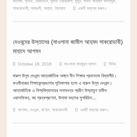
কাসেমী
,
পৃথিবী
,
ফেরদাউস
,
মুফতী ওয়াক্কাস
,
মৃত্যু
,
সাঈদ আহমাদ পালনপুরী
,
সাকরোডাবী
,
সাম্ভলী
,
সাহাবা
,
হিদায়াত
একটি মন্তব্য করুন।
দেওবন্দের উস্তাদের (মাওলানা জামীল আহমদ সাকরোডাবী)
মাহাদে আগমন
October 18, 2018
মাওলানা মাহমূদুল হাসান
বিবিধ
দারুল উলূম দেওবন্দ আন্তর্জাতিক অঙ্গনে দীন শিক্ষার প্রধানতম বিদ্যাপীঠ।
কওমীধারার শিক্ষাকেন্দ্রগুলোর সূতিকাগার হলো এ দারুল উলূম দেওবন্দ।
আন্তর্জাতিক এ বিশ্ববিদ্যালয়ের সনামধন্য প্রবীণ উস্তাযুল হাদীস
ওয়ালফিকহ, বহু গ্রন্থপ্রণেতা, উলামা মহলের সুপরিচিত…
আগমন
,
দেওবন্দ
,
মা’হাদ
,
সাকরোডাবী
একটি মন্তব্য করুন।