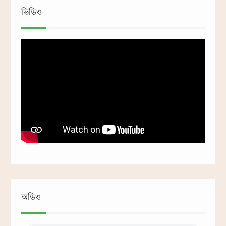
ভিডিও
অডিও