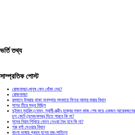
ভর্তি তথ্য
সাম্প্রতিক পোস্ট
রোজনামচা-মানুষ কেন ধোঁকা দেয়?
রোজনামচা
রমযানে উমরায় থাকা অবস্থায় সদকায়ে ফিতর আদার করার বিধান
সাগর তীরে শুভ্র মিছিল
দুইজন মুহরিম (যেমন, স্বামী-স্ত্রী) হজ্বের সকল কাজ শেষ করে একজন আরেকজনের
চুল কেটে (হলক/কসর) দিতে পারবে কি না?
সুদের নিয়ম শিখিয়ে বেতন নেওয়া বৈধ হবে কি না?
গরু বর্গা দেওয়ার বিধান
বাংলা ভাষায় প্রথম যুগের হজ-সাহিত্য