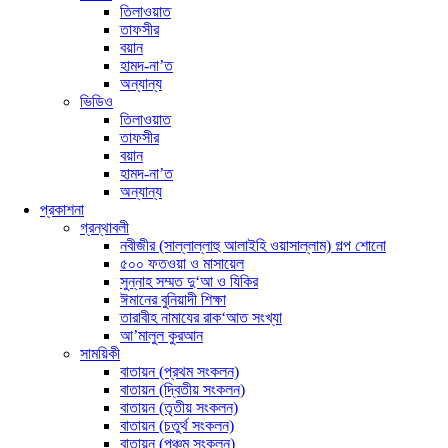
তিলাওয়াত
তাফসীর
বয়ান
হামদ-না’ত
অন্যান্য
ভিডিও
তিলাওয়াত
তাফসীর
বয়ান
হামদ-না’ত
অন্যান্য
প্রকাশনা
গ্রন্থাবলী
নবীজীর (সাল্লাল্লাহু আলাইহি ওয়াসাল্লাম) গল্প শোনো
৫০০ ফতওয়া ও মাসায়েল
সুন্নাহ সম্মত দু‘আ ও যিকির
ঈমানের বুনিয়াদী শিক্ষা
তারাবীহ নামাযের রাক‘আত সংখ্যা
আ’মালুল কুরআন
সাময়িকী
বাতায়ন (প্রথম সংকলন)
বাতায়ন (দ্বিতীয় সংকলন)
বাতায়ন (তৃতীয় সংকলন)
বাতায়ন (চতুর্থ সংকলন)
বাতায়ন (পঞ্চম সংকলন)