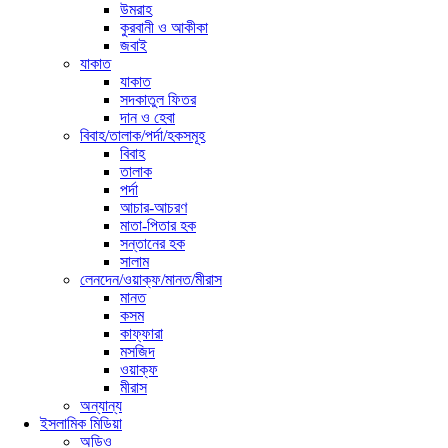
উমরাহ
কুরবানী ও আকীকা
জবাই
যাকাত
যাকাত
সদকাতুল ফিতর
দান ও হেবা
বিবাহ/তালাক/পর্দা/হকসমূহ
বিবাহ
তালাক
পর্দা
আচার-আচরণ
মাতা-পিতার হক
সন্তানের হক
সালাম
লেনদেন/ওয়াক্ফ/মানত/মীরাস
মানত
কসম
কাফ্ফারা
মসজিদ
ওয়াক্ফ
মীরাস
অন্যান্য
ইসলামিক মিডিয়া
অডিও