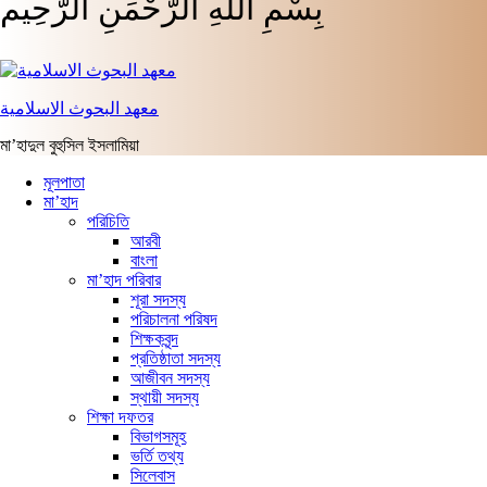
بِسْمِ اللَّهِ الرَّحْمَنِ الرَّحِيم
معهد البحوث الاسلامية
মা’হাদুল বুহুসিল ইসলামিয়া
মূলপাতা
মা’হাদ
পরিচিতি
আরবী
বাংলা
মা’হাদ পরিবার
শূরা সদস্য
পরিচালনা পরিষদ
শিক্ষকবৃন্দ
প্রতিষ্ঠাতা সদস্য
আজীবন সদস্য
স্থায়ী সদস্য
শিক্ষা দফতর
বিভাগসমূহ
ভর্তি তথ্য
সিলেবাস