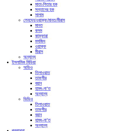
মাতা-পিতার হক
সন্তানের হক
সালাম
লেনদেন/ওয়াক্ফ/মানত/মীরাস
মানত
কসম
কাফ্ফারা
মসজিদ
ওয়াক্ফ
মীরাস
অন্যান্য
ইসলামিক মিডিয়া
অডিও
তিলাওয়াত
তাফসীর
বয়ান
হামদ-না’ত
অন্যান্য
ভিডিও
তিলাওয়াত
তাফসীর
বয়ান
হামদ-না’ত
অন্যান্য
প্রকাশনা