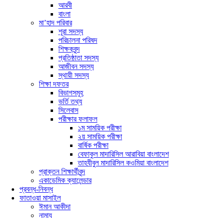
আরবী
বাংলা
মা’হাদ পরিবার
শূরা সদস্য
পরিচালনা পরিষদ
শিক্ষকবৃন্দ
প্রতিষ্ঠাতা সদস্য
আজীবন সদস্য
স্থায়ী সদস্য
শিক্ষা দফতর
বিভাগসমূহ
ভর্তি তথ্য
সিলেবাস
পরীক্ষার ফলাফল
১ম সাময়িক পরীক্ষা
২য় সাময়িক পরীক্ষা
বার্ষিক পরীক্ষা
বেফাকুল মাদারিসিল আরাবিয়া বাংলাদেশ
তাহযীবুল মাদারিসিল কওমিয়া বাংলাদেশ
প্রাক্তন শিক্ষার্থীবৃন্দ
একাডেমিক ক্যালেন্ডার
প্রবন্ধ-নিবন্ধ
ফাতাওয়া মাসাইল
ঈমান আকীদা
নামায