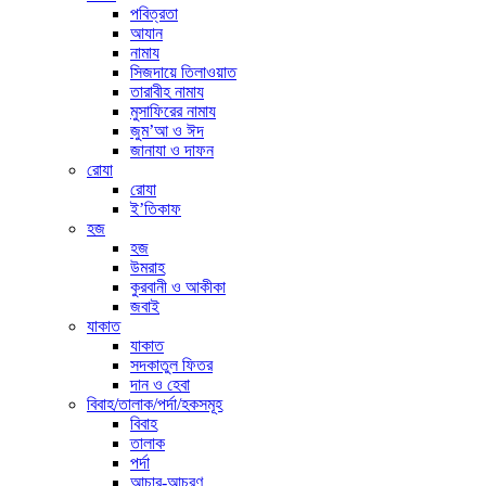
পবিত্রতা
আযান
নামায
সিজদায়ে তিলাওয়াত
তারাবীহ নামায
মুসাফিরের নামায
জুম’আ ও ঈদ
জানাযা ও দাফন
রোযা
রোযা
ই’তিকাফ
হজ
হজ
উমরাহ
কুরবানী ও আকীকা
জবাই
যাকাত
যাকাত
সদকাতুল ফিতর
দান ও হেবা
বিবাহ/তালাক/পর্দা/হকসমূহ
বিবাহ
তালাক
পর্দা
আচার-আচরণ