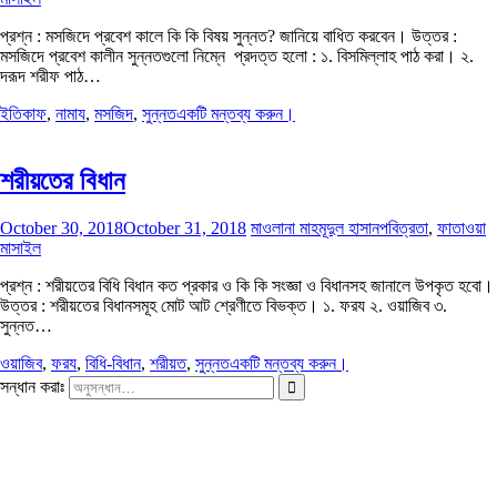
প্রশ্ন : মসজিদে প্রবেশ কালে কি কি বিষয় সুন্নত? জানিয়ে বাধিত করবেন। উত্তর :
মসজিদে প্রবেশ কালীন সুন্নতগুলো নিম্নে প্রদত্ত হলো : ১. বিসমিল্লাহ পাঠ করা। ২.
দরূদ শরীফ পাঠ…
ইতিকাফ
,
নামায
,
মসজিদ
,
সুন্নত
একটি মন্তব্য করুন।
শরীয়তের বিধান
October 30, 2018
October 31, 2018
মাওলানা মাহমূদুল হাসান
পবিত্রতা
,
ফাতাওয়া
মাসাইল
প্রশ্ন : শরীয়তের বিধি বিধান কত প্রকার ও কি কি সংজ্ঞা ও বিধানসহ জানালে উপকৃত হবো।
উত্তর : শরীয়তের বিধানসমূহ মোট আট শ্রেণীতে বিভক্ত। ১. ফরয ২. ওয়াজিব ৩.
সুন্নত…
ওয়াজিব
,
ফরয
,
বিধি-বিধান
,
শরীয়ত
,
সুন্নত
একটি মন্তব্য করুন।
সন্ধান করাঃ