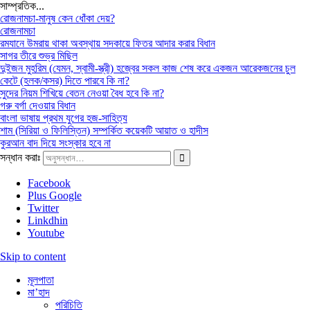
সাম্প্রতিক...
রোজনামচা-মানুষ কেন ধোঁকা দেয়?
রোজনামচা
রমযানে উমরায় থাকা অবস্থায় সদকায়ে ফিতর আদার করার বিধান
সাগর তীরে শুভ্র মিছিল
দুইজন মুহরিম (যেমন, স্বামী-স্ত্রী) হজ্বের সকল কাজ শেষ করে একজন আরেকজনের চুল
কেটে (হলক/কসর) দিতে পারবে কি না?
সুদের নিয়ম শিখিয়ে বেতন নেওয়া বৈধ হবে কি না?
গরু বর্গা দেওয়ার বিধান
বাংলা ভাষায় প্রথম যুগের হজ-সাহিত্য
শাম (সিরিয়া ও ফিলিস্তিন) সম্পর্কিত কয়েকটি আয়াত ও হাদীস
কুরআন বাদ দিয়ে সংস্কার হবে না
সন্ধান করাঃ
Facebook
Plus Google
Twitter
Linkdhin
Youtube
Skip to content
মূলপাতা
মা’হাদ
পরিচিতি