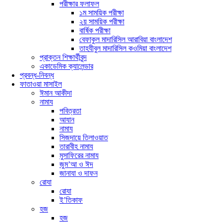
পরীক্ষার ফলাফল
১ম সাময়িক পরীক্ষা
২য় সাময়িক পরীক্ষা
বার্ষিক পরীক্ষা
বেফাকুল মাদারিসিল আরাবিয়া বাংলাদেশ
তাহযীবুল মাদারিসিল কওমিয়া বাংলাদেশ
প্রাক্তন শিক্ষার্থীবৃন্দ
একাডেমিক ক্যালেন্ডার
প্রবন্ধ-নিবন্ধ
ফাতাওয়া মাসাইল
ঈমান আকীদা
নামায
পবিত্রতা
আযান
নামায
সিজদায়ে তিলাওয়াত
তারাবীহ নামায
মুসাফিরের নামায
জুম’আ ও ঈদ
জানাযা ও দাফন
রোযা
রোযা
ই’তিকাফ
হজ
হজ