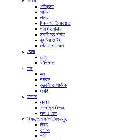
নামায
পবিত্রতা
আযান
নামায
সিজদায়ে তিলাওয়াত
তারাবীহ নামায
মুসাফিরের নামায
জুম’আ ও ঈদ
জানাযা ও দাফন
রোযা
রোযা
ই’তিকাফ
হজ
হজ
উমরাহ
কুরবানী ও আকীকা
জবাই
যাকাত
যাকাত
সদকাতুল ফিতর
দান ও হেবা
বিবাহ/তালাক/পর্দা/হকসমূহ
বিবাহ
তালাক
পর্দা