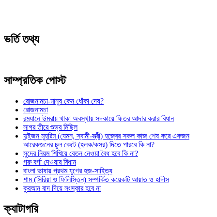
ভর্তি তথ্য
সাম্প্রতিক পোস্ট
রোজনামচা-মানুষ কেন ধোঁকা দেয়?
রোজনামচা
রমযানে উমরায় থাকা অবস্থায় সদকায়ে ফিতর আদার করার বিধান
সাগর তীরে শুভ্র মিছিল
দুইজন মুহরিম (যেমন, স্বামী-স্ত্রী) হজ্বের সকল কাজ শেষ করে একজন
আরেকজনের চুল কেটে (হলক/কসর) দিতে পারবে কি না?
সুদের নিয়ম শিখিয়ে বেতন নেওয়া বৈধ হবে কি না?
গরু বর্গা দেওয়ার বিধান
বাংলা ভাষায় প্রথম যুগের হজ-সাহিত্য
শাম (সিরিয়া ও ফিলিস্তিন) সম্পর্কিত কয়েকটি আয়াত ও হাদীস
কুরআন বাদ দিয়ে সংস্কার হবে না
ক্যাটাগরি