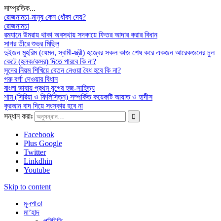
সাম্প্রতিক...
রোজনামচা-মানুষ কেন ধোঁকা দেয়?
রোজনামচা
রমযানে উমরায় থাকা অবস্থায় সদকায়ে ফিতর আদার করার বিধান
সাগর তীরে শুভ্র মিছিল
দুইজন মুহরিম (যেমন, স্বামী-স্ত্রী) হজ্বের সকল কাজ শেষ করে একজন আরেকজনের চুল
কেটে (হলক/কসর) দিতে পারবে কি না?
সুদের নিয়ম শিখিয়ে বেতন নেওয়া বৈধ হবে কি না?
গরু বর্গা দেওয়ার বিধান
বাংলা ভাষায় প্রথম যুগের হজ-সাহিত্য
শাম (সিরিয়া ও ফিলিস্তিন) সম্পর্কিত কয়েকটি আয়াত ও হাদীস
কুরআন বাদ দিয়ে সংস্কার হবে না
সন্ধান করাঃ
Facebook
Plus Google
Twitter
Linkdhin
Youtube
Skip to content
মূলপাতা
মা’হাদ