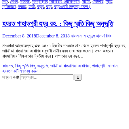
শিশু
,
শৈশব
,
সহকর্মী
,
সাল্লাল্লাহু আলািইহি ওয়াসাল্লাম
,
সাহেব
,
সোমবার
,
স্মৃতি
,
স্মৃতিচারণ
,
হযরত
,
হাজী
,
হুজুর
,
হুযুর
,
হুযূর
একটি মন্তব্য করুন।
হযরত পাহাড়পুরী হুযূর রহ. : কিছু স্মৃতি কিছু অনুভূতি
December 8, 2018
December 8, 2018
মাওলানা মাহমূদুল হাসান
বিবিধ
মাওলানা আহমাদুল্লাহ এক. ১৪১৭ হিজরীর শাওয়াল মাস থেকে হযরত পাহাড়পুরী হুযূর রহ.
জামি‘আ রাহমানিয়া আরাবিয়ায় বুখারী সানীর দরস দেয়া শুরু করেন। তখন অধমের
রাহমানিয়ার শিক্ষকতার দ্বিতীয় বছর। লাগাতার ছয় বছর…
কারামত
,
কিছু স্মৃতি কিছু অনুভূতি
,
জামি‘আ রাহমানিয়া আরাবিয়া
,
পাহাড়পুরী
,
মাদরাসা
,
হযরত
একটি মন্তব্য করুন।
সন্ধান করাঃ