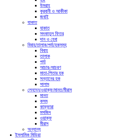
উমরাহ
কুরবানী ও আকীকা
জবাই
যাকাত
যাকাত
সদকাতুল ফিতর
দান ও হেবা
বিবাহ/তালাক/পর্দা/হকসমূহ
বিবাহ
তালাক
পর্দা
আচার-আচরণ
মাতা-পিতার হক
সন্তানের হক
সালাম
লেনদেন/ওয়াক্ফ/মানত/মীরাস
মানত
কসম
কাফ্ফারা
মসজিদ
ওয়াক্ফ
মীরাস
অন্যান্য
ইসলামিক মিডিয়া