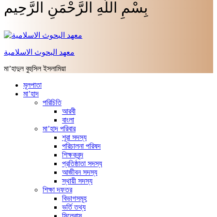
بِسْمِ اللَّهِ الرَّحْمَنِ الرَّحِيم
معهد البحوث الاسلامية
মা’হাদুল বুহুসিল ইসলামিয়া
মূলপাতা
মা’হাদ
পরিচিতি
আরবী
বাংলা
মা’হাদ পরিবার
শূরা সদস্য
পরিচালনা পরিষদ
শিক্ষকবৃন্দ
প্রতিষ্ঠাতা সদস্য
আজীবন সদস্য
স্থায়ী সদস্য
শিক্ষা দফতর
বিভাগসমূহ
ভর্তি তথ্য
সিলেবাস