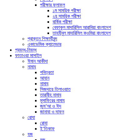
পরীক্ষার ফলাফল
১ম সাময়িক পরীক্ষা
২য় সাময়িক পরীক্ষা
বার্ষিক পরীক্ষা
বেফাকুল মাদারিসিল আরাবিয়া বাংলাদেশ
তাহযীবুল মাদারিসিল কওমিয়া বাংলাদেশ
প্রাক্তন শিক্ষার্থীবৃন্দ
একাডেমিক ক্যালেন্ডার
প্রবন্ধ-নিবন্ধ
ফাতাওয়া মাসাইল
ঈমান আকীদা
নামায
পবিত্রতা
আযান
নামায
সিজদায়ে তিলাওয়াত
তারাবীহ নামায
মুসাফিরের নামায
জুম’আ ও ঈদ
জানাযা ও দাফন
রোযা
রোযা
ই’তিকাফ
হজ
হজ