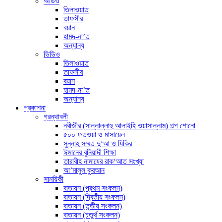
অডিও
তিলাওয়াত
তাফসীর
বয়ান
হামদ-না’ত
অন্যান্য
ভিডিও
তিলাওয়াত
তাফসীর
বয়ান
হামদ-না’ত
অন্যান্য
প্রকাশনা
গ্রন্থাবলী
নবীজীর (সাল্লাল্লাহু আলাইহি ওয়াসাল্লাম) গল্প শোনো
৫০০ ফতওয়া ও মাসায়েল
সুন্নাহ সম্মত দু‘আ ও যিকির
ঈমানের বুনিয়াদী শিক্ষা
তারাবীহ নামাযের রাক‘আত সংখ্যা
আ’মালুল কুরআন
সাময়িকী
বাতায়ন (প্রথম সংকলন)
বাতায়ন (দ্বিতীয় সংকলন)
বাতায়ন (তৃতীয় সংকলন)
বাতায়ন (চতুর্থ সংকলন)