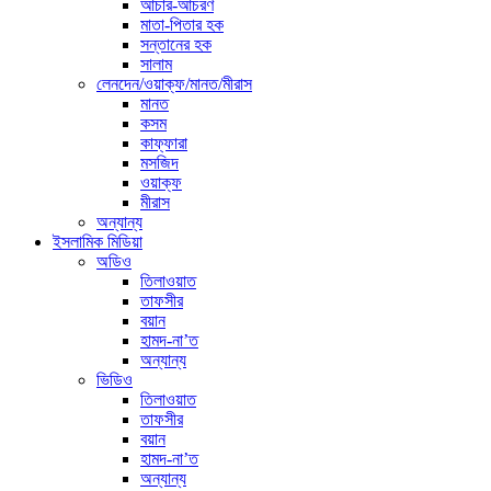
আচার-আচরণ
মাতা-পিতার হক
সন্তানের হক
সালাম
লেনদেন/ওয়াক্ফ/মানত/মীরাস
মানত
কসম
কাফ্ফারা
মসজিদ
ওয়াক্ফ
মীরাস
অন্যান্য
ইসলামিক মিডিয়া
অডিও
তিলাওয়াত
তাফসীর
বয়ান
হামদ-না’ত
অন্যান্য
ভিডিও
তিলাওয়াত
তাফসীর
বয়ান
হামদ-না’ত
অন্যান্য