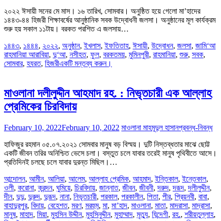
২০২২ ঈসায়ী সনের মে মাস। ১৬ তারিখ, সোমবার। অনুষ্ঠিত হয়ে গেলো মা’হাদের
১৪৪৩-৪৪ হিজরী শিক্ষাবর্ষের আনুষ্ঠানিক সবক উদ্বোধনী জলসা। অনুষ্ঠানের মূল কার্যক্রম
শুরু হয় সকাল ১১টায়। বরকত পরশিত এ জলসায়…
১৪৪৩
,
১৪৪৪
,
২০২২
,
অনুষ্ঠান
,
ইখলাস
,
ইফতিতাহ
,
ঈসায়ী
,
উদ্বোধন
,
জলসা
,
জামি‘আ
রাহমানিয়া আরাবিয়া
,
দু‘আ
,
নসীহত
,
ফুল
,
বরকতময়
,
মুমিনপুরী
,
রাহমানিয়া
,
শুরু
,
সবক
,
সোমবার
,
হযরত
,
হিজরী
একটি মন্তব্য করুন।
মাওলানা দলীলুদ্দীন আহমাদ রহ. : নিভৃতচারী এক আল্লাহ
প্রেমিকের চিরবিদায়
February 10, 2022
February 10, 2022
মাওলানা মাহমূদুল হাসান
প্রবন্ধ-নিবন্ধ
হাফিজুর রহমান ০৫.০৭.২০২১ সোমবার মানুষ বড় বিস্ময়। দুটি নিস্তব্ধতার মাঝে ছোট্ট
একটি জীবন তরির অনিশ্চিত ভেসে চলা। বস্তুত চলে যাবার তরেই মানুষ পৃথিবীতে আসে।
প্রতিদিনই চলছে চলে যাবার দুরন্ত মিছিল।…
আন্দোলন
,
আমীন
,
আলিয়া
,
আলেম
,
আল্লাহ প্রেমিক
,
আহমাদ
,
ইন্তিকাল
,
ইন্তেকাল
,
ওলী
,
করোনা
,
ক্রন্দন
,
ঘুমিয়ে
,
চিরবিদায়
,
জান্নাত
,
জীবন
,
জীবনী
,
দরুদ
,
দরূদ
,
দলীলুদ্দীন
,
দীন
,
দুদু
,
দুরুদ
,
দুরূদ
,
নানা
,
নিভৃতচারী
,
পরকাল
,
পরকালীন
,
পিতা
,
পীর
,
প্রিয়নবী
,
বাবা
,
বাহাদুরপুর
,
বিদায়
,
বেহেশত
,
মরণ
,
মরহুম
,
মা
,
মা’হাদ
,
মাওলানা
,
মাতা
,
মাদরাসা
,
মাদ্রাসা
,
মানুষ
,
মাহাদ
,
মিয়া
,
মুহসিন উদ্দীন
,
মুহসিনুদ্দীন
,
মুহাম্মাদ
,
মৃত্যু
,
যিন্দেগী
,
রহ.
,
শরীয়তুল্লাহ
,