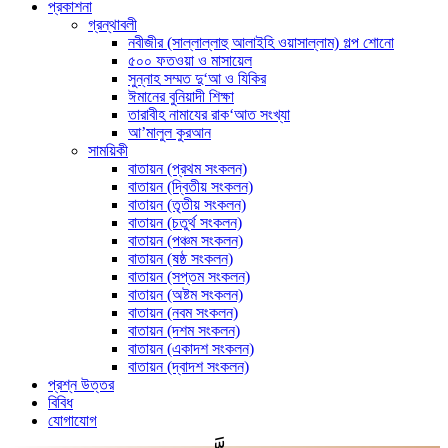
প্রকাশনা
গ্রন্থাবলী
নবীজীর (সাল্লাল্লাহু আলাইহি ওয়াসাল্লাম) গল্প শোনো
৫০০ ফতওয়া ও মাসায়েল
সুন্নাহ সম্মত দু‘আ ও যিকির
ঈমানের বুনিয়াদী শিক্ষা
তারাবীহ নামাযের রাক‘আত সংখ্যা
আ’মালুল কুরআন
সাময়িকী
বাতায়ন (প্রথম সংকলন)
বাতায়ন (দ্বিতীয় সংকলন)
বাতায়ন (তৃতীয় সংকলন)
বাতায়ন (চতুর্থ সংকলন)
বাতায়ন (পঞ্চম সংকলন)
বাতায়ন (ষষ্ঠ সংকলন)
বাতায়ন (সপ্তম সংকলন)
বাতায়ন (অষ্টম সংকলন)
বাতায়ন (নবম সংকলন)
বাতায়ন (দশম সংকলন)
বাতায়ন (একাদশ সংকলন)
বাতায়ন (দ্বাদশ সংকলন)
প্রশ্ন উত্তর
বিবিধ
যোগাযোগ