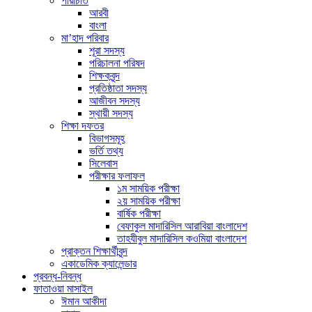
পরিচিতি
আরবী
বাংলা
মা’হাদ পরিবার
শূরা সদস্য
পরিচালনা পরিষদ
শিক্ষকবৃন্দ
প্রতিষ্ঠাতা সদস্য
আজীবন সদস্য
স্থায়ী সদস্য
শিক্ষা দফতর
বিভাগসমূহ
ভর্তি তথ্য
সিলেবাস
পরীক্ষার ফলাফল
১ম সাময়িক পরীক্ষা
২য় সাময়িক পরীক্ষা
বার্ষিক পরীক্ষা
বেফাকুল মাদারিসিল আরাবিয়া বাংলাদেশ
তাহযীবুল মাদারিসিল কওমিয়া বাংলাদেশ
প্রাক্তন শিক্ষার্থীবৃন্দ
একাডেমিক ক্যালেন্ডার
প্রবন্ধ-নিবন্ধ
ফাতাওয়া মাসাইল
ঈমান আকীদা