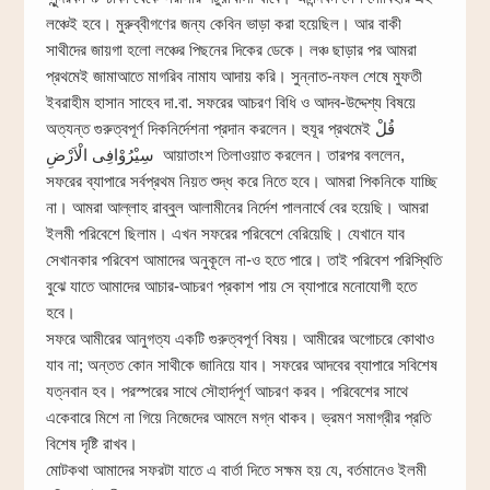
লঞ্চেই হবে। মুরুব্বীগণের জন্য কেবিন ভাড়া করা হয়েছিল। আর বাকী
সাথীদের জায়গা হলো লঞ্চের পিছনের দিকের ডেকে। লঞ্চ ছাড়ার পর আমরা
প্রথমেই জামাআতে মাগরিব নামায আদায় করি। সুন্নাত-নফল শেষে মুফতী
ইবরাহীম হাসান সাহেব দা.বা. সফরের আচরণ বিধি ও আদব-উদ্দেশ্য বিষয়ে
অত্যন্ত গুরুত্বপূর্ণ দিকনির্দেশনা প্রদান করলেন। হুযূর প্রথমেই قُلْ
سِيْرُوْافِى الْاَرْضِ আয়াতাংশ তিলাওয়াত করলেন। তারপর বললেন,
সফরের ব্যাপারে সর্বপ্রথম নিয়ত শুদ্ধ করে নিতে হবে। আমরা পিকনিকে যাচ্ছি
না। আমরা আল্লাহ রাব্বুল আলামীনের নির্দেশ পালনার্থে বের হয়েছি। আমরা
ইলমী পরিবেশে ছিলাম। এখন সফরের পরিবেশে বেরিয়েছি। যেখানে যাব
সেখানকার পরিবেশ আমাদের অনুকূলে না-ও হতে পারে। তাই পরিবেশ পরিস্থিতি
বুঝে যাতে আমাদের আচার-আচরণ প্রকাশ পায় সে ব্যাপারে মনোযোগী হতে
হবে।
সফরে আমীরের আনুগত্য একটি গুরুত্বপূর্ণ বিষয়। আমীরের অগোচরে কোথাও
যাব না; অন্তত কোন সাথীকে জানিয়ে যাব। সফরের আদবের ব্যাপারে সবিশেষ
যত্নবান হব। পরস্পরের সাথে সৌহার্দপূর্ণ আচরণ করব। পরিবেশের সাথে
একেবারে মিশে না গিয়ে নিজেদের আমলে মগ্ন থাকব। ভ্রমণ সমাগ্রীর প্রতি
বিশেষ দৃষ্টি রাখব।
মোটকথা আমাদের সফরটা যাতে এ বার্তা দিতে সক্ষম হয় যে, বর্তমানেও ইলমী