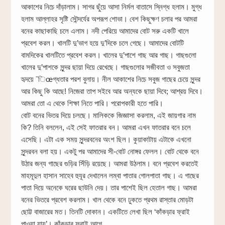
আকাশের নিচে দাঁড়ালাম। সাগর ছুঁয়ে আসা নির্মল বাতাসে স্নিগ্ধ হলাম। মুগ্ধ
হলাম আল্লাহর সৃষ্টি সৌন্দর্যের অপরূপ শোভা। বেশ কিছুক্ষণ চলার পর আমরা
বনের কাছাকাছি চলে এলাম। নদী পেরিয়ে আমাদের বোট সরু একটি খালে
প্রবেশ করল। খালটি দু’ভাগ হয়ে দু’দিকে চলে গেছে। আমাদের বোটটি
বামদিকের খালটিতে প্রবেশ করল। খালের দু’পাশে গাছ আর গাছ। গাছগুলো
খালের দু’পাশকে সুন্দর ছায়া দিয়ে রেখেছে। গাছগুলোর সজীবতা ও সবুজতা
হৃদয়ে ¯িœগ্ধতার পরশ বুলায়। নীল আকাশের নিচে সবুজ গাছের চেয়ে সুন্দর
আর কিছু কি আছে! নিজেরা তাপ সইবে আর অন্যকে ছায়া দিবে; আশ্রয় দিবে।
আমরা তো এ থেকে শিক্ষা নিতে পারি। পরোপকারী হতে পারি।
বোট বনের ভিতর দিয়ে চলছে। মালিককে জিজ্ঞাসা করলাম, এই জায়গার নাম
কি? তিনি বললেন, এই সেই ফাতরার বন। আমরা এখন ফাতরার বনে চলে
এসেছি। এটা এক সময় সুন্দরবনের অংশ ছিল। কুয়াকাটায় এটাকে এখনো
সুন্দরবন বলা হয়। একটু পর আমাদের সী-বোট নোঙ্গর ফেলল। বোট থেকে বনে
উঠার জন্য গাছের গুড়ির সিঁড়ি রয়েছে। আমরা উঠলাম। বনে প্রবেশ করতেই
মাহমূদুল হাসান সাহেব হুযূর দেখালেন লম্বা পাতার গোলপাতা গাছ। এ গাছের
পাতা দিয়ে অনেকে ঘরের ছাউনি দেয়। তার পাশেই ছিল হেতাল গাছ। আমরা
বনের ভিতরে প্রবেশ করলাম। খাল থেকে বনে ঢুকতে প্রথম রাস্তার মোড়টা
ছোট্ট বাজারের মত। তিনটি দোকান। একটিতে লেখা ছিল ‘কাঁকড়ার ফ্রাই
পাওয়া যায়’। কাঁকড়ার ফ্রাই আগে