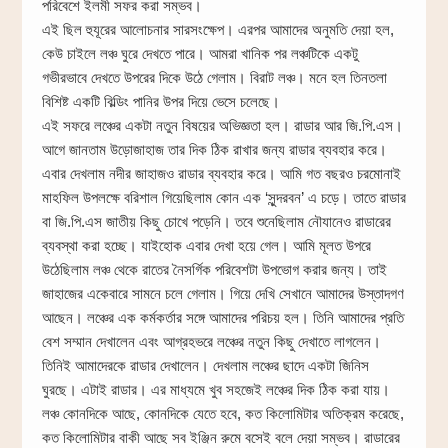
পরিবেশে ইলমী সফর করা সম্ভব।
এই ছিল হুযূরের আলোচনার সারসংক্ষেপ। এরপর আমাদের অনুমতি দেয়া হল,
কেউ চাইলে লঞ্চ ঘুরে দেখতে পারে। আমরা খানিক পর লঞ্চটিকে একটু
গভীরভাবে দেখতে উপরের দিকে উঠে গেলাম। বিরাট লঞ্চ। মনে হল তিনতলা
বিশিষ্ট একটি বিল্ডিং পানির উপর দিয়ে ভেসে চলেছে।
এই সফরে লঞ্চের একটা নতুন বিষয়ের অভিজ্ঞতা হল। রাডার আর জি.পি.এস।
আগে জানতাম উড়োজাহাজ তার দিক ঠিক রাখার জন্য রাডার ব্যবহার করে।
এবার দেখলাম নদীর জাহাজও রাডার ব্যবহার করে। আমি গত বছরও চরমোনাই
মাহফিল উপলক্ষে বরিশাল গিয়েছিলাম কোন এক ‘সুন্দরবন’ এ চড়ে। তাতে রাডার
বা জি.পি.এস জাতীয় কিছু চোখে পড়েনি। তবে শুনেছিলাম নৌযানেও রাডারের
ব্যবস্থা করা হচ্ছে। যাইহোক এবার দেখা হয়ে গেল। আমি মূলত উপরে
উঠেছিলাম লঞ্চ থেকে রাতের নৈসর্গিক পরিবেশটা উপভোগ করার জন্য। তাই
জাহাজের একেবারে সামনে চলে গেলাম। গিয়ে দেখি সেখানে আমাদের উস্তাদগণ
আছেন। লঞ্চের এক কর্মকর্তার সঙ্গে আমাদের পরিচয় হল। তিনি আমাদের প্রতি
বেশ সম্মান দেখালেন এবং আগ্রহভরে লঞ্চের নতুন কিছু দেখাতে লাগলেন।
তিনিই আমাদেরকে রাডার দেখালেন। দেখলাম লঞ্চের ছাদে একটা জিনিস
ঘুরছে। এটাই রাডার। এর মাধ্যমে খুব সহজেই লঞ্চের দিক ঠিক করা যায়।
লঞ্চ কোনদিকে আছে, কোনদিকে যেতে হবে, কত কিলোমিটার অতিক্রম করেছে,
কত কিলোমিটার বাকী আছে সব ইঞ্জিন রুমে বসেই বলে দেয়া সম্ভব। রাডারের