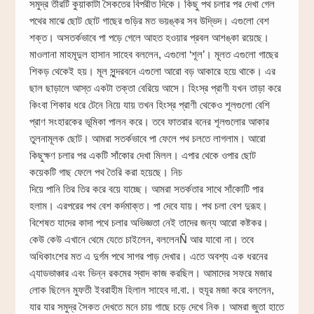
সমুদ্র তীরটি কুয়াকাটা সৈকতের বিপরীত দিকে। কিছু পথ চলার পর দেখা গেল
পথের মাঝে ছোট ছোট গাছের গুড়ির মত ভয়ঙ্কর সব উদ্ভিদ। এগুলো বেশ
শক্ত। অসতর্কভাবে পা পড়ে গেলে আহত হওয়ার প্রবল আশঙ্কা রয়েছে।
মাওলানা মাহমূদুল হাসান সাহেব বললেন, এগুলো ‘শূল’। মূলত এগুলো গাছের
শিকড় থেকেই হয়। মূল সুন্দরবনে এগুলো আরো বড় আকারে হয়ে থাকে। এর
ছাল ছাড়ালে আস্ত একটা তক্তা বেরিয়ে আসে। হিংস্র প্রাণী যখন তাড়া করে
কিংবা শিকার ধরে টেনে নিয়ে যায় তখন হিংস্র প্রাণী থেকেও শূলগুলো বেশি
প্রাণ সংহারকের ভূমিকা পালন করে। তবে ফাতরার বনের শূলগুলোর আকার
তুলনামূলক ছোট। আমরা সতর্কভাবে পা ফেলে পথ চলতে লাগলাম। আরো
কিছুক্ষণ চলার পর একটি সাঁকোর দেখা মিলল। এপার থেকে ওপার ছোট
কয়েকটি গাছ ফেলে পথ তৈরি করা হয়েছে। নিচ
দিয়ে পানি তির তির করে বয়ে যাচ্ছে। আমরা সতর্কতার সাথে সাঁকোটি পার
হলাম। এরপরের পথ বেশ কর্দমাক্ত। পা দেবে যায়। পথ চলা বেশ দুরূহ।
বিশেষত যাদের কাদা পথে চলার অভিজ্ঞতা নেই তাদের জন্য আরো কষ্টকর।
কেউ কেউ এখানে থেমে যেতে চাইলেন, বললেনÑ আর যাবো না। তবে
অধিকাংশের মত এ দুর্গম পথে সাগর পাড় দেখার। এতে অবশ্য এক ধরনের
এ্যাডভাঞ্চার এবং ভিন্ন রকমের স্বাদ কাজ করছিল। আমাদের সফরে মজার
লোক ছিলেন মুফতী ইবরাহীম হিলাল সাহেব দা.বা.। হুযূর মজা করে বললেন,
যার যার সমুদ্র সৈকত দেখতে মনে চায় গাছে চড়ে দেখে নিক। আমরা জুতা হাতে