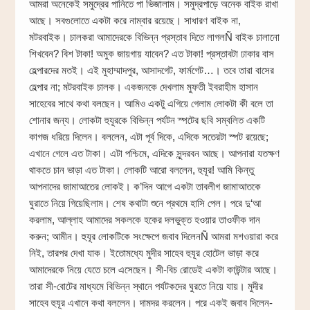
আমরা অনেকেই সমুদ্রের পানিতে পা ভিজালাম। সমুদ্রপাড়ে অনেক বাইক রাখা
আছে। সবগুলোতে একটা করে নাম্বার রয়েছে। সাধারণ বাইক না,
মটরবাইক। চালকরা আমাদেরকে বিভিন্ন প্রস্তাব দিতে লাগলÑ বাইক চালানো
শিখবেন? বিশ টাকা! অমুক জায়গায় যাবেন? এত টাকা! প্রস্তাবটা ঢাকার বাস
হেল্পারদের মতই। এই মুহাম্মাদপুর, আসাদগেট, ফার্মগেট…। তবে তারা বাসের
হেল্পার না; মটরবাইক চালক। একজনকে দেখলাম মুফতী ইবরাহীম হাসান
সাহেবের সাথে কথা বলছেন। আমিও একটু এগিয়ে গেলাম লোকটা কী বলে তা
শোনার জন্য। লোকটা হুযূরকে বিভিন্ন পর্যটন স্পটের ছবি সম্বলিত একটি
কাগজ ধরিয়ে দিলেন। বললেন, এটা পূর্ব দিকে, এদিকে সতেরটা স্পট রয়েছে;
এখানে গেলে এত টাকা। এটা পশ্চিমে, এদিকে সুন্দরবন আছে। আপনারা যতক্ষণ
থাকতে চান ভাড়া এত টাকা। লোকটি আরো বললেন, হুযূর! আমি কিন্তু
আপনাদের জামাআতের লোকই। ক’দিন আগে একটা তাবলীগ জামাআতকে
ঘুরাতে নিয়ে গিয়েছিলাম। শেষ কথাটা শুনে প্রথমে হাসি পেল। পরে দু‘আ
করলাম, আল্লাহ আমাদের সকলকে হকের দলভুক্ত হওয়ার তাওফীক দান
করুন; আমীন। হুযূর লোকটিকে সংক্ষেপে জবাব দিলেনÑ আমরা মশওয়ারা করে
নিই, তারপর দেখা যাক। ইতোমধ্যে মুদীর সাহেব হুযূর হোটেল ভাড়া করে
আমাদেরকে নিয়ে যেতে চলে এসেছেন। সী-বিচ রোডেই একটা কাউন্টার আছে।
তারা সী-বোটের মাধ্যমে বিভিন্ন স্থানে পর্যটকদের ঘুরতে নিয়ে যায়। মুদীর
সাহেব হুযূর এখানে কথা বললেন। দামদর করলেন। পরে একই জবাব দিলেন-