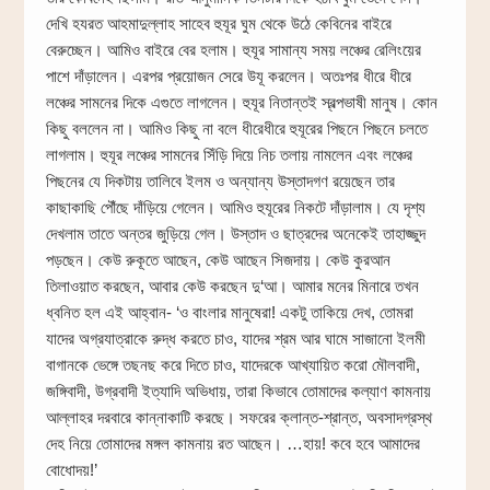
দেখি হযরত আহমাদুল্লাহ সাহেব হুযূর ঘুম থেকে উঠে কেবিনের বাইরে
বেরুচ্ছেন। আমিও বাইরে বের হলাম। হুযূর সামান্য সময় লঞ্চের রেলিংয়ের
পাশে দাঁড়ালেন। এরপর প্রয়োজন সেরে উযূ করলেন। অতঃপর ধীরে ধীরে
লঞ্চের সামনের দিকে এগুতে লাগলেন। হুযূর নিতান্তই স্বল্পভাষী মানুষ। কোন
কিছু বললেন না। আমিও কিছু না বলে ধীরেধীরে হুযূরের পিছনে পিছনে চলতে
লাগলাম। হুযূর লঞ্চের সামনের সিঁড়ি দিয়ে নিচ তলায় নামলেন এবং লঞ্চের
পিছনের যে দিকটায় তালিবে ইলম ও অন্যান্য উস্তাদগণ রয়েছেন তার
কাছাকাছি পৌঁছে দাঁড়িয়ে গেলেন। আমিও হুযূরের নিকটে দাঁড়ালাম। যে দৃশ্য
দেখলাম তাতে অন্তর জুড়িয়ে গেল। উস্তাদ ও ছাত্রদের অনেকেই তাহাজ্জুদ
পড়ছেন। কেউ রুকূতে আছেন, কেউ আছেন সিজদায়। কেউ কুরআন
তিলাওয়াত করছেন, আবার কেউ করছেন দু‘আ। আমার মনের মিনারে তখন
ধ্বনিত হল এই আহ্বান- ‘ও বাংলার মানুষেরা! একটু তাকিয়ে দেখ, তোমরা
যাদের অগ্রযাত্রাকে রুদ্ধ করতে চাও, যাদের শ্রম আর ঘামে সাজানো ইলমী
বাগানকে ভেঙ্গে তছনছ করে দিতে চাও, যাদেরকে আখ্যায়িত করো মৌলবাদী,
জঙ্গিবাদী, উগ্রবাদী ইত্যাদি অভিধায়, তারা কিভাবে তোমাদের কল্যাণ কামনায়
আল্লাহর দরবারে কান্নাকাটি করছে। সফরের ক্লান্ত-শ্রান্ত, অবসাদগ্রস্থ
দেহ নিয়ে তোমাদের মঙ্গল কামনায় রত আছেন। …হায়! কবে হবে আমাদের
বোধোদয়!’