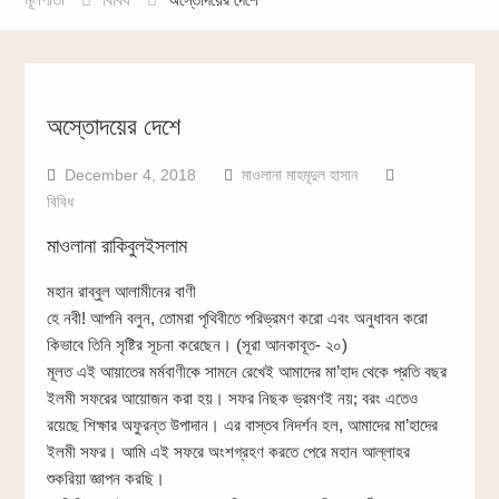
অস্তোদয়ের দেশে
December 4, 2018
মাওলানা মাহমূদুল হাসান
বিবিধ
মাওলানা রাকিবুলইসলাম
মহান রাব্বুল আলামীনের বাণী
হে নবী! আপনি বলুন, তোমরা পৃথিবীতে পরিভ্রমণ করো এবং অনুধাবন করো
কিভাবে তিনি সৃষ্টির সূচনা করেছেন। (সূরা আনকাবূত- ২০)
মূলত এই আয়াতের মর্মবাণীকে সামনে রেখেই আমাদের মা’হাদ থেকে প্রতি বছর
ইলমী সফরের আয়োজন করা হয়। সফর নিছক ভ্রমণই নয়; বরং এতেও
রয়েছে শিক্ষার অফুরন্ত উপাদান। এর বাস্তব নিদর্শন হল, আমাদের মা’হাদের
ইলমী সফর। আমি এই সফরে অংশগ্রহণ করতে পেরে মহান আল্লাহর
শুকরিয়া জ্ঞাপন করছি।