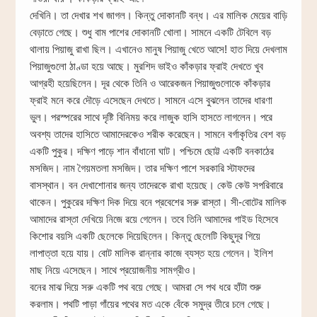
দেখিনি। তা দেখার শখ জাগল। কিন্তু দোকানটি বন্ধ। এর মালিক মেয়ের বাড়ি
বেড়াতে গেছে। শুধু বাম পাশের দোকানটি খোলা। সামনে একটি টেবিলে বড়
থালায় পিয়াজু রাখা ছিল। এখানেও মানুষ পিয়াজু খেতে আসে! হাত দিয়ে দেখলাম
পিয়াজুগুলো ঠাণ্ডা হয়ে আছে। মুরশিদ ভাইও কাঁকড়ার ফ্রাই দেখতে খুব
আগ্রহী হয়েছিলেন। দূর থেকে তিনি ও আরেকজন পিয়াজুগুলোকে কাঁকড়ার
ফ্রাই মনে করে দৌড়ে এসেছেন দেখতে। সামনে এসে বুঝলেন তাদের ধারণা
ভুল। পরস্পরের সাথে দৃষ্টি বিনিময় করে লাজুক হাসি হাসতে লাগলেন। পরে
অবশ্য তাদের হাসিতে আমাদেরকেও শরীক করেছেন। সামনে বর্গাকৃতির বেশ বড়
একটি পুকুর। দক্ষিণ পাড়ে শান বাঁধানো ঘাট। পশ্চিমে ছোট্ট একটি বনকাঠের
মসজিদ। নাম গৈয়মতলা মসজিদ। তার দক্ষিণ পাশে সরকারি স্টাফদের
বাসস্থান। বন দেখাশোনার জন্য তাদেরকে রাখা হয়েছে। কেউ কেউ সপরিবারে
থাকেন। পুকুরের দক্ষিণ দিক দিয়ে বনে প্রবেশের সরু রাস্তা। সী-বোটের মালিক
আমাদের রাস্তা দেখিয়ে নিজে রয়ে গেলেন। তবে তিনি আমাদের গাইড হিসেবে
কিশোর বয়সি একটি ছেলেকে দিয়েছিলেন। কিন্তু ছেলেটি কিছুদূর গিয়ে
লাপাত্তা হয়ে যায়। বোট মালিক রান্নার কাজে ব্যস্ত হয়ে গেলেন। ইলিশ
মাছ নিয়ে এসেছেন। সাথে প্রয়োজনীয় সামগ্রীও।
বনের মাঝ দিয়ে সরু একটি পথ বয়ে গেছে। আমরা সে পথ ধরে হাঁটা শুরু
করলাম। পথটি পাড়া গাঁয়ের পথের মত একে বেঁকে সমুদ্র তীরে চলে গেছে।