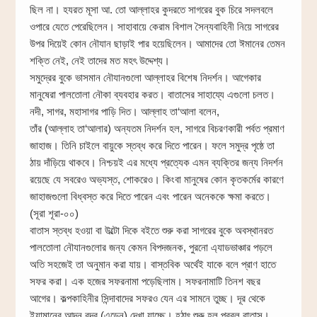
ছিল না। হযরত মূসা আ. তো আল্লাহর কুদরতে সাগরের বুক চিরে সদলবলে
ওপারে যেতে পেরেছিলেন। সাহাবায়ে কেরাম বিশাল সৈন্যবাহিনী নিয়ে সাগরের
উপর দিয়েই কোন নৌযান ছাড়াই পার হয়েছিলেন। আমাদের তো ঈমানের তেমন
শক্তি নেই, নেই তাদের মত মহৎ উদ্দেশ্য।
সমুদ্রের বুকে ভাসমান নৌযানগুলো আল্লাহর বিশেষ নিদর্শন। আগেকার
মানুষেরা পালতোলা নৌকা ব্যবহার করত। বাতাসের সাহায্যে এগুলো চলত।
নদী, সাগর, মহাসাগর পাড়ি দিত। আল্লাহ তা‘আলা বলেন,
তাঁর (আল্লাহ তা‘আলার) অন্যতম নিদর্শন হল, সাগরে বিচরণকারী পর্বত প্রমাণ
জাহাজ। তিনি চাইলে বায়ুকে স্তব্ধ করে দিতে পারেন। ফলে সমুদ্র পৃষ্ঠে তা
ঠায় দাঁড়িয়ে থাকবে। নিশ্চয়ই এর মধ্যে প্রত্যেক এমন ব্যক্তির জন্য নিদর্শন
রয়েছে যে সবরেও অভ্যস্ত, শোকরেও। কিংবা মানুষের কোন কৃতকর্মের কারণে
জাহাজগুলো বিধ্বস্ত করে দিতে পারেন এবং পারেন অনেককে ক্ষমা করতে।
(সূরা শূরা-০০)
বাতাস স্তব্ধ হওয়া বা উল্টো দিকে বইতে শুরু করা সাগরের বুকে অবস্থানরত
পালতোলা নৌযানগুলোর জন্য কেমন বিপদজনক, পুরনো এ্যাডভাঞ্চার পড়লে
অতি সহজেই তা অনুমান করা যায়। বাস্তবিক অর্থেই যাকে বলে প্রাণ হাতে
সফর করা। এক হজের সফরনামা পড়েছিলাম। সফরনামাটি তিনশ বছর
আগের। কল্পকাহিনীর সিন্দাবাদের সফরও যেন এর সামনে তুচ্ছ। দূর থেকে
ইয়ামানের আদন বন্দর (এডেন) দেখা যাচ্ছে। হঠাৎ শুরু হল প্রবল বাতাস।