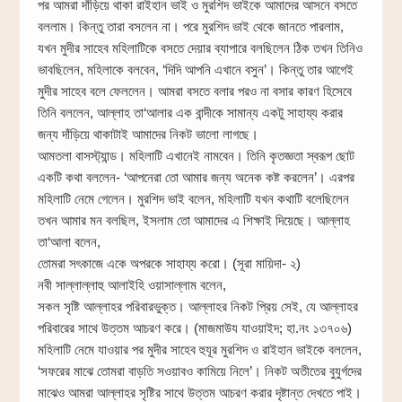
পর আমরা দাঁড়িয়ে থাকা রাইহান ভাই ও মুরশিদ ভাইকে আমাদের আসনে বসতে
বললাম। কিন্তু তারা বসলেন না। পরে মুরশিদ ভাই থেকে জানতে পারলাম,
যখন মুদীর সাহেব মহিলাটিকে বসতে দেয়ার ব্যাপারে বলছিলেন ঠিক তখন তিনিও
ভাবছিলেন, মহিলাকে বলবেন, ‘দিদি আপনি এখানে বসুন’। কিন্তু তার আগেই
মুদীর সাহেব বলে ফেললেন। আমরা বসতে বলার পরও না বসার কারণ হিসেবে
তিনি বললেন, আল্লাহ তা‘আলার এক বান্দীকে সামান্য একটু সাহায্য করার
জন্য দাঁড়িয়ে থাকাটাই আমাদের নিকট ভালো লাগছে।
আমতলা বাসস্ট্যান্ড। মহিলাটি এখানেই নামবেন। তিনি কৃতজ্ঞতা স্বরূপ ছোট
একটি কথা বললেন- ‘আপনেরা তো আমার জন্য অনেক কষ্ট করলেন’। এরপর
মহিলাটি নেমে গেলেন। মুরশিদ ভাই বলেন, মহিলাটি যখন কথাটি বলেছিলেন
তখন আমার মন বলছিল, ইসলাম তো আমাদের এ শিক্ষাই দিয়েছে। আল্লাহ
তা‘আলা বলেন,
তোমরা সৎকাজে একে অপরকে সাহায্য করো। (সূরা মায়িদা- ২)
নবী সাল্লাল্লাহু আলাইহি ওয়াসাল্লাম বলেন,
সকল সৃষ্টি আল্লাহর পরিবারভুক্ত। আল্লাহর নিকট প্রিয় সেই, যে আল্লাহর
পরিবারের সাথে উত্তম আচরণ করে। (মাজমাউয যাওয়াইদ; হা.নং ১৩৭০৬)
মহিলাটি নেমে যাওয়ার পর মুদীর সাহেব হুযূর মুরশিদ ও রাইহান ভাইকে বললেন,
‘সফরের মাঝে তোমরা বাড়তি সওয়াবও কামিয়ে নিলে’। নিকট অতীতের বুযুর্গদের
মাঝেও আমরা আল্লাহর সৃষ্টির সাথে উত্তম আচরণ করার দৃষ্টান্ত দেখতে পাই।