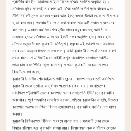
প্রতিদিন বাদ ইশা আমাদের মা’হাদে বিশেষ দু‘আর মজলিস অনুষ্ঠিত হয়।
মা’হাদের মুদীর সাহেবই সাধারণত এই দু‘আ মজলিসে উপস্থিত থাকেন এবং
নীতি নির্ধারণী মূলক অনবদ্য গ্রন্থ আল-ইলমু ওয়াল-উলামা থেকে তা’লীম করে
দু‘আ করে দেন। প্রয়োজনীয় কোন কথা থাকলে তাও এই মজলিসে আমাদের
বলে দেন। একদিন মজলিস শেষে মুদীর সাহেব হুযূর বললেন, আগামী ৭
নভেম্বর ২০১৬ মা’হাদের এ বছরের ইলমী সফর অনুষ্ঠিত হবে। সফর হবে
নৌপথে সমুদ্র সৈকত কুয়াকাটা অভিমুখে। হুযূরের এই ঘোষণা শুনে আমাদের
সবার মনে আনন্দের হিল্লোল বয়ে গেল। আমি কুয়াকাটা সম্পর্কে সম্যক ধারণা
পেতে বাংলাদেশ এশিয়াটিক সোসাইটি কর্তৃক প্রকাশিত বাংলাদেশ জাতীয়
জ্ঞানকোষ বাংলাপিডিয়া খুলে বসলাম। সেখানে কুয়াকাটা সংক্রান্ত তথ্য
বিবরণীতে বলা হয়েছ-
কুয়াকাটা নৈসর্গিক শোভামণ্ডিত পর্যটন কেন্দ্র। বঙ্গোপসাগরের তটে অবস্থিত
কুয়াকাটা থেকে সূর্যোদয় ও সূর্যাস্ত অবলোকন করা যায়। বাংলাদেশের
সর্বদক্ষিণে পটুয়াখালী জেলার কলাপাড়া থানার লতাচাপলি ইউনিয়নে কুয়াকাটার
অবস্থান। পূর্বে গজমতির সংরক্ষিত বনাঞ্চল, পশ্চিমে কুয়াকাটার বনভূমি, উত্তরে
কলাপাড়া জনপদ ও দক্ষিণে বিশাল বঙ্গোপসাগর। কুয়াকাটার স্থানিয় নাম সাগর
কন্যা।
কুয়াকাটা বিভিন্নপথে বিভিন্ন মাধ্যমে যাওয়া যায়। রাজধানী ঢাকা থেকে
বিমানে বরিশাল হয়ে কুয়াকাটা যাওয়া যায়। বিলাসবহুল লঞ্চ বা স্টিমার যোগেও