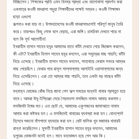
দিচ্ছিলেন। শিক্ষকের প্রতি এমন বিনম্র শ্রদ্ধা এবং ভালোবাসা প্রদর্শন করা
একমাত্র কওমী মাদরাসা পড়ুয়া শিক্ষার্থীদের পক্ষেই সম্ভব। কওমী শিক্ষাঙ্গন
ছাড়া এগুলো
কল্পনাও করা যায় না। উপমহাদেশের কওমী মাদরাসাগুলোই পরিপূর্ণ মানুষ তৈরি
করে। তারপরও কিছু লোক বলে বেড়ায়, এরা জঙ্গি। চামচিকা দেখতে পারে না
বলে কি সূর্য আলোহীন!
ইবরাহীম হাসান সাহেব হুযূর আমাদের হাতে কাঁটা দেখতে পেয়ে জিজ্ঞেস করলেন,
কী এটা? ইবরাহীম হিলাল সাহেব হুযূর বললেন, এরা সমুদ্রের মাছ পায়নি; কাঁটা
নিয়ে এসেছে। ইবরাহীম হাসান সাহেব বললেন, সাহাবায়ে কেরাম সফরে আম্বর
মাছ পেয়েছিল। ফেরার পথে রাসূল সাল্লাল্লাহু আলাইহি ওয়াসাল্লামের জন্য
নিয়ে এসেছিলেন। এরা তো আম্বর মাছ পায়নি, তবে একটা বড় মাছের কাঁটা
নিয়ে এসেছে।
মধ্যাহ্ন ভোজের খোঁজ নিয়ে জানা গেল অল্প সময়ের মধ্যেই খাবার প্রস্তুত হয়ে
যাবে। আমরা উযূ-ইস্তিঞ্জা সেরে গৈয়মতলা মসজিদে নামায আদায় করলাম।
মসজিদটা টঙ্গের মত। এত ছোট যে, আমাদের একুশজনের জামাআতে নামায
আদায় করা কষ্টকর হল। এ মসজিদেই খাবারের ব্যবস্থা করা হল। বোনপ্লেট
হিসেবে শুকনো বাঁশপাতা ব্যবহার করা হল। বোট মালিক খুব মজাদার খাবারই
রান্না করেছিলেন। মুফতী ইবরাহীম হাসান সাহেব হুযূর বললেন, আমাদের
দুপুরের ভোজনটা বনেই হল। মানে বনভোজন হয়ে গেল আর কি।