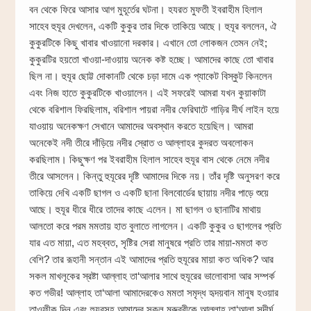
বন থেকে ফিরে আসার আগ মুহূর্তের ঘটনা। হযরত মুফতী ইবরাহীম হিলাল
সাহেব হুযূর দেখলেন, একটি কুকুর তার দিকে তাকিয়ে আছে। হুযূর বললেন, ঐ
কুকুরটিকে কিছু খাবার খাওয়ানো দরকার। এখানে তো লোকজন তেমন নেই;
কুকুরটির হয়তো খাওয়া-দাওয়ায় অনেক কষ্ট হচ্ছে। আমাদের কাছে তো খাবার
ছিল না। হুযূর ছোট্ট দোকানটি থেকে চড়া দামে এক প্যাকেট বিস্কুট কিনলেন
এবং নিজ হাতে কুকুরটিকে খাওয়ালেন। এই সফরেই আমরা যখন কুয়াকাটা
থেকে বরিশাল ফিরছিলাম, বরিশাল পায়রা নদীর ফেরিঘাটে গাড়ির দীর্ঘ লাইন হয়ে
যাওয়ায় অনেকক্ষণ সেখানে আমাদের অবস্থান করতে হয়েছিল। আমরা
অনেকেই নদী তীরে দাঁড়িয়ে নদীর স্রোত ও আল্লাহর কুদরত অবলোকন
করছিলাম। কিছুক্ষণ পর ইবরাহীম হিলাল সাহেব হুযূর বাস থেকে নেমে নদীর
তীরে আসলেন। কিন্তু হুযূরের দৃষ্টি আমাদের দিকে নয়। তাঁর দৃষ্টি অনুসরণ করে
তাকিয়ে দেখি একটি ছাগল ও একটি ছানা বিলবোর্ডের ছায়ায় নদীর পাড়ে শুয়ে
আছে। হুযূর ধীরে ধীরে তাদের কাছে এলেন। মা ছাগল ও ছানাটির মাথায়
আলতো করে পরম মমতায় হাত বুলাতে লাগলেন। একটি কুকুর ও ছাগলের প্রতি
যার এত মায়া, এত মহব্বত, সৃষ্টির সেরা মানুষরে প্রতি তার মায়া-মমতা কত
বেশি? তার রূহানী সন্তান এই আমাদের প্রতি হুযূরের মায়া কত অধিক? আর
সকল মাখলূকের স্রষ্টা আল্লাহ তা‘আলার সাথে হুযূরের ভালোবাসা আর সম্পর্ক
কত গভীর! আল্লাহ তা‘আলা আমাদেরকেও মমতা সমৃদ্ধ হৃদয়বান মানুষ হওয়ার
তাওফীক দিন এবং হুযূরসহ আমাদের সকল মুরুব্বীকে আল্লাহ তা‘আলা সুদীর্ঘ