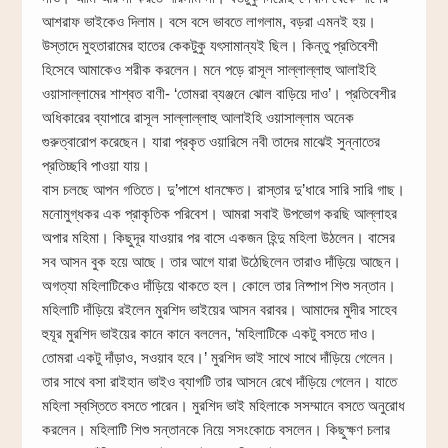
আশরাফ ভাইকেও দিলাম। বসে বসে ভাবতে লাগলাম, বড়রা এমনই হয়।
উস্তাদে মুহতারামের হাতের কেকটুকু যৎসামান্যই ছিল। কিন্তু প্রতিবেশী
হিসেবে আমাকেও শরীক করলেন। মনে পড়ে রাসূল সাল্লাল্লাহু আলাইহি
ওয়াসাল্লামের শাশ্বত বাণী- ‘তোমরা ব্যঞ্জনে ঝোল বাড়িয়ে দাও’। প্রতিবেশীর
অধিকারের ব্যাপারে রাসূল সাল্লাল্লাহু আলাইহি ওয়াসাল্লাম অনেক
গুরুত্বারোপ করেছেন। যারা প্রকৃত ওয়ারিসে নবী তাদের মাঝেই সুন্নাতের
প্রতিচ্ছবি পাওয়া যায়।
বাস চলছে আপন গতিতে। দু’পাশে ধানক্ষেত। রাস্তার দু’ধারে সারি সারি গাছ।
মনোমুগ্ধকর এক প্রাকৃতিক পরিবেশ। আমরা সবাই উপভোগ করছি আল্লাহর
অপার মহিমা। কিছুদূর যাওয়ার পর বাসে একজন হিন্দু মহিলা উঠলেন। বাসের
সব আসন বুক হয়ে আছে। তার আগে যারা উঠেছিলেন তারাও দাঁড়িয়ে আছেন।
অগত্যা মহিলাটিকেও দাঁড়িয়ে থাকতে হল। কোলে তার নিষ্পাপ শিশু সন্তান।
মহিলাটি দাঁড়িয়ে রইলেন মুরশিদ ভাইয়ের আসন বরাবর। আমাদের মুদীর সাহেব
হুযূর মুরশিদ ভাইয়ের কানে কানে বললেন, ‘মহিলাটিকে একটু বসতে দাও।
তোমরা একটু দাঁড়াও, সওয়াব হবে।’ মুরশিদ ভাই সাথে সাথে দাঁড়িয়ে গেলেন।
তার সাথে বসা রাইহান ভাইও ব্যাগটি তার আসনে রেখে দাঁড়িয়ে গেলেন। যাতে
মহিলা স্বস্তিতে বসতে পারেন। মুরশিদ ভাই মহিলাকে সসম্মানে বসতে অনুরোধ
করলেন। মহিলাটি শিশু সন্তানকে নিয়ে সসংকোচে বসলেন। কিছুক্ষণ চলার