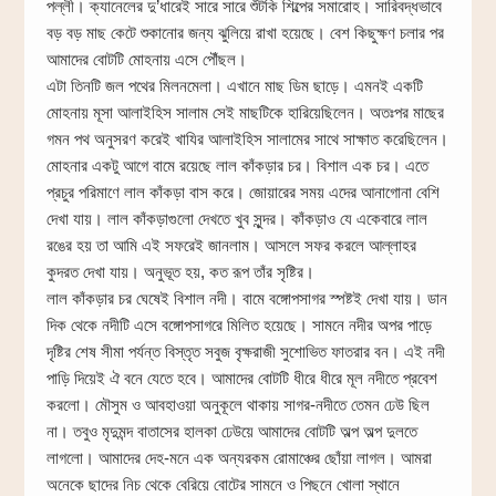
পল্লী। ক্যানেলের দু’ধারেই সারে সারে শুঁটকি শিল্পের সমারোহ। সারিবদ্ধভাবে
বড় বড় মাছ কেটে শুকানোর জন্য ঝুলিয়ে রাখা হয়েছে। বেশ কিছুক্ষণ চলার পর
আমাদের বোটটি মোহনায় এসে পৌঁছল।
এটা তিনটি জল পথের মিলনমেলা। এখানে মাছ ডিম ছাড়ে। এমনই একটি
মোহনায় মূসা আলাইহিস সালাম সেই মাছটিকে হারিয়েছিলেন। অতঃপর মাছের
গমন পথ অনুসরণ করেই খাযির আলাইহিস সালামের সাথে সাক্ষাত করেছিলেন।
মোহনার একটু আগে বামে রয়েছে লাল কাঁকড়ার চর। বিশাল এক চর। এতে
প্রচুর পরিমাণে লাল কাঁকড়া বাস করে। জোয়ারের সময় এদের আনাগোনা বেশি
দেখা যায়। লাল কাঁকড়াগুলো দেখতে খুব সুন্দর। কাঁকড়াও যে একেবারে লাল
রঙের হয় তা আমি এই সফরেই জানলাম। আসলে সফর করলে আল্লাহর
কুদরত দেখা যায়। অনুভূত হয়, কত রূপ তাঁর সৃষ্টির।
লাল কাঁকড়ার চর ঘেষেই বিশাল নদী। বামে বঙ্গোপসাগর স্পষ্টই দেখা যায়। ডান
দিক থেকে নদীটি এসে বঙ্গোপসাগরে মিলিত হয়েছে। সামনে নদীর অপর পাড়ে
দৃষ্টির শেষ সীমা পর্যন্ত বিস্তৃত সবুজ বৃক্ষরাজী সুশোভিত ফাতরার বন। এই নদী
পাড়ি দিয়েই ঐ বনে যেতে হবে। আমাদের বোটটি ধীরে ধীরে মূল নদীতে প্রবেশ
করলো। মৌসুম ও আবহাওয়া অনুকূলে থাকায় সাগর-নদীতে তেমন ঢেউ ছিল
না। তবুও মৃদুমন্দ বাতাসের হালকা ঢেউয়ে আমাদের বোটটি অল্প অল্প দুলতে
লাগলো। আমাদের দেহ-মনে এক অন্যরকম রোমাঞ্চের ছোঁয়া লাগল। আমরা
অনেকে ছাদের নিচ থেকে বেরিয়ে বোটের সামনে ও পিছনে খোলা স্থানে