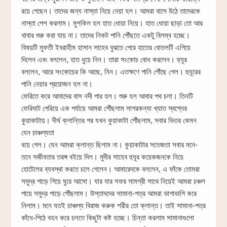
রয়ে গেছেন। তাদের জন্য নাস্তা নিয়ে নেয়া হল। আমরা বাসে উঠে তাদেরকে
নাস্তা পেশ করলাম। মুশকিল হল হাত ধোয়া নিয়ে। হাত ধোয়া ছাড়া তো আর
খাবার শুরু করা যায় না। তাদের নিকট পানি পৌঁছতে একটু বিলম্ব হচ্ছে।
বিষয়টি মুফতী ইবরাহীম হাসান সাহেব বুঝতে পেরে হাতের বোতলটি এগিয়ে
দিলেন এবং বললেন, হাত ধুয়ে নিন। তারা সংকোচ বোধ করলেন। হুযূর
বললেন, আরে সংকোচের কি আছে, নিন। এতক্ষণে পানি পৌঁছে গেল। হুযূরের
পানি নেয়ার প্রয়োজন হল না।
ফেরিতে করে আমাদের বাস নদী পার হল। শুরু হল আবার পথ চলা। তিনটি
ফেরিঘাট পেরিয়ে এক পর্যায়ে আমরা পৌঁছলাম সাগরকন্যা খ্যাত স্বপ্নের
কুয়াকাটায়। দীর্ঘ ক্লান্তির পর যখন কুয়াকাটা পৌঁছলাম, সবার ভিতর কেমন
যেন চাঞ্চল্যতা
বয়ে গেল। যেন আমরা ক্লান্ত ছিলাম না। কুয়াকাটার সতেজতা সবার মনে-
তনে সজীবতার তরঙ্গ বইয়ে দিল। মুদীর সাহেব হুযূর কয়েকজনকে নিয়ে
হোটেলের ব্যবস্থা করতে চলে গেলেন। আমারেদকে বললেন, এ ফাঁকে তোমরা
সমুদ্র পাড়ে গিয়ে ঘুরে আসো। যার যার সফর সামগ্রী সাথে নিয়েই আমরা চঞ্চল
পায়ে সমুদ্র পাড়ে পৌঁছলাম। উস্তাদদের সামানা-পত্র আমরা ভাগাভাগি করে
নিলাম। মনে যতই চাঞ্চল্য বিরাজ করুক শরীর তো ক্লান্ত। তাই সামানা-পত্র
কাঁধে-পিঠে বহন করে চলতে কিছুটা কষ্ট হচ্ছে। চিন্তা করলাম সামানাগুলো