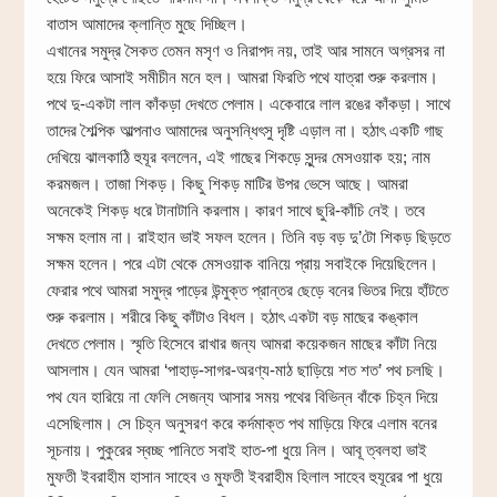
বাতাস আমাদের ক্লান্তি মুছে দিচ্ছিল।
এখানের সমুদ্র সৈকত তেমন মসৃণ ও নিরাপদ নয়, তাই আর সামনে অগ্রসর না
হয়ে ফিরে আসাই সমীচীন মনে হল। আমরা ফিরতি পথে যাত্রা শুরু করলাম।
পথে দু-একটা লাল কাঁকড়া দেখতে পেলাম। একেবারে লাল রঙের কাঁকড়া। সাথে
তাদের শৈল্পিক আল্পনাও আমাদের অনুসন্ধিৎসু দৃষ্টি এড়াল না। হঠাৎ একটি গাছ
দেখিয়ে ঝালকাঠি হুযূর বললেন, এই গাছের শিকড়ে সুন্দর মেসওয়াক হয়; নাম
করমজল। তাজা শিকড়। কিছু শিকড় মাটির উপর ভেসে আছে। আমরা
অনেকেই শিকড় ধরে টানাটানি করলাম। কারণ সাথে ছুরি-কাঁচি নেই। তবে
সক্ষম হলাম না। রাইহান ভাই সফল হলেন। তিনি বড় বড় দু’টো শিকড় ছিড়তে
সক্ষম হলেন। পরে এটা থেকে মেসওয়াক বানিয়ে প্রায় সবাইকে দিয়েছিলেন।
ফেরার পথে আমরা সমুদ্র পাড়ের উন্মুক্ত প্রান্তর ছেড়ে বনের ভিতর দিয়ে হাঁটতে
শুরু করলাম। শরীরে কিছু কাঁটাও বিধল। হঠাৎ একটা বড় মাছের কঙ্কাল
দেখতে পেলাম। স্মৃতি হিসেবে রাখার জন্য আমরা কয়েকজন মাছের কাঁটা নিয়ে
আসলাম। যেন আমরা ‘পাহাড়-সাগর-অরণ্য-মাঠ ছাড়িয়ে শত শত’ পথ চলছি।
পথ যেন হারিয়ে না ফেলি সেজন্য আসার সময় পথের বিভিন্ন বাঁকে চিহ্ন দিয়ে
এসেছিলাম। সে চিহ্ন অনুসরণ করে কর্দমাক্ত পথ মাড়িয়ে ফিরে এলাম বনের
সূচনায়। পুকুরের স্বচ্ছ পানিতে সবাই হাত-পা ধুয়ে নিল। আবূ ত্বলহা ভাই
মুফতী ইবরাহীম হাসান সাহেব ও মুফতী ইবরাহীম হিলাল সাহেব হুযূরের পা ধুয়ে