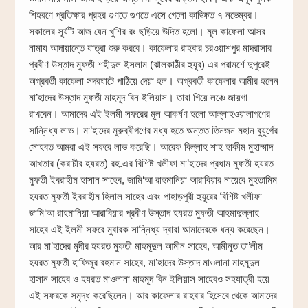
শিহরণে প্রতিক্ষার প্রহর গুণতে গুণতে এসে গেলো কাঙ্ক্ষিত ৭ নভেম্বর।
সকালের সূর্যটি আজ যেন খুশির রং ছড়িয়ে উদিত হলো। মূল কাফেলা আসর
নামায আদায়ান্তে যাত্রা শুরু করবে। কাফেলার রাহবার চরওয়াশপুর মাদরাসার
প্রবীণ উস্তাদ মুফতী শহীদুল ইসলাম (ঝালকাঠীর হুযূর) এর পরামর্শে দুপুরেই
অগ্রবর্তী কাফেলা সদরঘাটে পাঠিয়ে দেয়া হল। অগ্রবর্তী কাফেলার আমীর হলেন
মা’হাদের উস্তাদ মুফতী মাহমূদ বিন ইলিয়াস। তারা গিয়ে লঞ্চে জায়গা
রাখবেন। আমাদের এই ইলমী সফরের মূল আকর্ষণ হলো আল্লাহওয়ালাগণের
সান্নিধ্য লাভ। মা’হাদের মুরুব্বীগণের মধ্য হতে অন্তত তিনজন মহান বুযুর্গের
সোহবত আমরা এই সফরে লাভ করেছি। আরেফ বিল্লাহ শাহ হাকীম মুহাম্মাদ
আখতার (করাচীর হযরত) রহ.এর বিশিষ্ট খলীফা মা’হাদের প্রধাম মুফতী হযরত
মুফতী ইবরাহীম হাসান সাহেব, জামি‘আ রাহমানিয়া আরাবিয়ার নায়েবে মুহতামিম
হযরত মুফতী ইবরাহীম হিলাল সাহেব এবং পাহাড়পুরী হুযূরের বিশিষ্ট খলীফা
জামি‘আ রাহমানিয়া আরাবিয়ার প্রবীণ উস্তাদ হযরত মুফতী আহমাদুল্লাহ
সাহেব এই ইলমী সফরে মুবারক সান্নিধ্য দ্বারা আমাদেরকে ধন্য করেছেন।
আর মা’হাদের মুদীর হযরত মুফতী মাহমূদুল আমীন সাহেব, আমীনুত তা’লীম
হযরত মুফতী হাফিজুর রহমান সাহেব, মা’হাদের উস্তাদ মাওলানা মাহমূদুল
হাসান সাহেব ও হযরত মাওলানা মাহমূদ বিন ইলিয়াস সাহেবও সহযাত্রী হয়ে
এই সফরকে সমৃদ্ধ করেছিলেন। আর কাফেলার রাহবার হিসেবে থেকে আমাদের