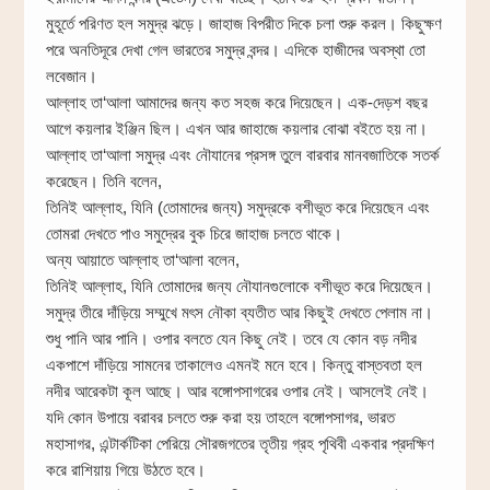
মুহূর্তে পরিণত হল সমুদ্র ঝড়ে। জাহাজ বিপরীত দিকে চলা শুরু করল। কিছুক্ষণ
পরে অনতিদূরে দেখা গেল ভারতের সমুদ্র বন্দর। এদিকে হাজীদের অবস্থা তো
লবেজান।
আল্লাহ তা‘আলা আমাদের জন্য কত সহজ করে দিয়েছেন। এক-দেড়শ বছর
আগে কয়লার ইঞ্জিন ছিল। এখন আর জাহাজে কয়লার বোঝা বইতে হয় না।
আল্লাহ তা‘আলা সমুদ্র এবং নৌযানের প্রসঙ্গ তুলে বারবার মানবজাতিকে সতর্ক
করেছেন। তিনি বলেন,
তিনিই আল্লাহ, যিনি (তোমাদের জন্য) সমুদ্রকে বশীভূত করে দিয়েছেন এবং
তোমরা দেখতে পাও সমুদ্রের বুক চিরে জাহাজ চলতে থাকে।
অন্য আয়াতে আল্লাহ তা‘আলা বলেন,
তিনিই আল্লাহ, যিনি তোমাদের জন্য নৌযানগুলোকে বশীভূত করে দিয়েছেন।
সমুদ্র তীরে দাঁড়িয়ে সম্মুখে মৎস নৌকা ব্যতীত আর কিছুই দেখতে পেলাম না।
শুধু পানি আর পানি। ওপার বলতে যেন কিছু নেই। তবে যে কোন বড় নদীর
একপাশে দাঁড়িয়ে সামনের তাকালেও এমনই মনে হবে। কিন্তু বাস্তবতা হল
নদীর আরেকটা কূল আছে। আর বঙ্গোপসাগরের ওপার নেই। আসলেই নেই।
যদি কোন উপায়ে বরাবর চলতে শুরু করা হয় তাহলে বঙ্গোপসাগর, ভারত
মহাসাগর, এন্টার্কটিকা পেরিয়ে সৌরজগতের তৃতীয় গ্রহ পৃথিবী একবার প্রদক্ষিণ
করে রাশিয়ায় গিয়ে উঠতে হবে।