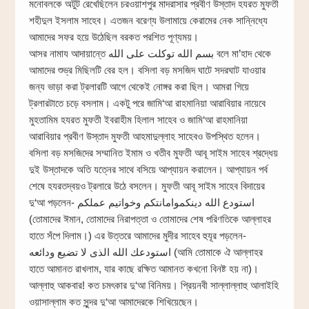
মনোবলকে অটুট রেখেছিলেন চরওয়াশপুর মাদরাসার প্রবীণ উস্তাদ হযরত মুফতী
শহীদুল ইসলাম সাহেব। এতজন বরেণ্য উলামায়ে কেরামের নেক সান্নিধ্যে
আমাদের সফর হয়ে উঠেছিল বরকত পরশিত পূণ্যময়।
আসর নামায আদায়ান্তে بسم الله توكلت على الله বলে মা’হাদ থেকে
আমাদের শুভ্র মিছিলটি বের হল। বসিলা বড় মসজিদ ঘাটে সদরঘাট যাওয়ার
জন্য ভাড়া করা ট্রলারটি আগে থেকেই নোঙ্গর করা ছিল। আমরা গিয়ে
ট্রলারটাতে চড়ে বসলাম। একটু পরে জামি‘আ রাহমানিয়া আরাবিয়ার নায়েবে
মুহতামিম হযরত মুফতী ইবরাহীম হিলাল সাহেব ও জামি‘আ রাহমানিয়া
আরাবিয়ার প্রবীণ উস্তাদ মুফতী আহমাদুল্লাহ সাহেবও উপস্থিত হলেন।
বসিলা বড় মসজিদের সম্মানিত ইমাম ও খতীব মুফতী আবূ সাইম সাহেব শ্রদ্ধেয়
দুই উস্তাদকে অতি যত্নের সাথে বসিয়ে আপ্যায়ন করালেন। আপ্যায়ন পর্ব
শেষে হযরতদ্বয়ও ট্রলারে উঠে বসলেন। মুফতী আবূ সাইম সাহেব বিদায়ের
দু‘আ পড়লেন- استودع الله دينكموامانتكم وخواتيم عملكم
(তোমাদের ঈমান, তোমাদের নিরাপত্তা ও তোমাদের শেষ পরিণতিকে আল্লাহর
হাতে সঁপে দিলাম।) এর উত্তরে আমাদের মুদীর সাহেব হুযূর পড়লেন-
استودعك الله الذى لا تضيع ودائعه (আমি তোমাকে ঐ আল্লাহর
হাতে আমানত রাখলাম, যার কাছে রক্ষিত আমানত কখনো বিনষ্ট হয় না)।
আল্লাহু আকবার! কত চমৎকার দু‘আ বিনিময়। প্রিয়নবী সাল্লাল্লাহু আলাইহি
ওয়াসাল্লাম কত সুন্দর দু‘আ আমাদেরকে শিখিয়েছেন।