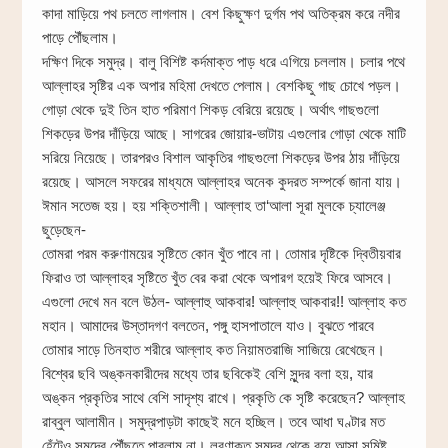
কাদা মাড়িয়ে পথ চলতে লাগলাম। বেশ কিছুক্ষণ দুর্গম পথ অতিক্রম করে নদীর
পাড়ে পৌঁছলাম।
দক্ষিণ দিকে সমুদ্র। বালু বিশিষ্ট কর্দমাক্ত পাড় ধরে এগিয়ে চললাম। চলার পথে
আল্লাহর সৃষ্টির এক অপার মহিমা দেখতে পেলাম। বেশকিছু গাছ চোখে পড়ল।
গোড়া থেকে দুই তিন হাত পরিমাণ শিকড় বেরিয়ে রয়েছে। অর্থাৎ গাছগুলো
শিকড়ের উপর দাঁড়িয়ে আছে। সাগরের জোয়ার-ভাটায় এগুলোর গোড়া থেকে মাটি
সরিয়ে নিয়েছে। তারপরও বিশাল আকৃতির গাছগুলো শিকড়ের উপর ঠায় দাঁড়িয়ে
রয়েছে। আসলে সফরের মাধ্যমে আল্লাহর অনেক কুদরত সম্পর্কে জানা যায়।
ঈমান সতেজ হয়। হয় শক্তিশালী। আল্লাহ তা‘আলা সূরা মুলকে চ্যালেঞ্জ
ছুড়েছেন-
তোমরা পরম করুণাময়ের সৃষ্টিতে কোন খুঁত পাবে না। তোমার দৃষ্টিকে দ্বিতীয়বার
ফিরাও তা আল্লাহর সৃষ্টিতে খুঁত বের করা থেকে অপারগ হয়েই ফিরে আসবে।
এগুলো দেখে মন বলে উঠল- আল্লাহু আকবার! আল্লাহু আকবার!! আল্লাহ কত
মহান। আমাদের উস্তাদগণ বলতেন, পঙ্গু হাসপাতালে যাও। বুঝতে পারবে
তোমার সাড়ে তিনহাত শরীরে আল্লাহ কত নিয়ামতরাজি সাজিয়ে রেখেছেন।
বিশ্বের ছবি অঙ্কনকারীদের মধ্যে তার ছবিকেই বেশি সুন্দর বলা হয়, যার
অঙ্কন প্রকৃতির সাথে বেশি সাদৃশ্য রাখে। প্রকৃতি কে সৃষ্টি করেছেন? আল্লাহ
রাব্বুল আলামীন। সমুদ্রপাড়টা কাছেই মনে হচ্ছিল। তবে আধা ঘণ্টার মত
হেঁটেও সমুদ্রে পৌঁছতে পারলাম না। লবণাক্ত সমুদ্র থেকে বয়ে আসা সুমিষ্ট