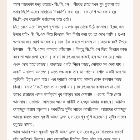
পাশে আরেকটা যন্ত্র রয়েছে- জি.পি.এস। শীতের রাতে যখন খুব কুয়াশা হয়
তখন জি.পি.এসের সাহায্যে দিকনির্ণয় করা হয়। যত বেশি অন্ধকার হয়
জি.পি.এস ততবেশি কর্মতৎপর হয়ে ওঠে।
নিচে নেমে এসে কিছুক্ষণ ঘুমালাম। এরপর ঘুম থেকে উঠে বসলাম। ইচ্ছে হল
উপরে যাই- জি.পি.এস দিয়ে কিভাবে দিক নির্ণয় করা হয় তা দেখে আসি। দু-পা
অগ্রসর হয়ে দেখি অন্ধকার। দিক ঠিক করতে পারলাম না। অনেক কষ্টে উপরে
উঠলাম। জি.পি.এসের কামরায় পৌঁছলাম। কিন্তু জি.পি.এস দিয়ে কিভাবে কাজ
করে তা আর দেখা হল না। কারণ জি.পি.এসের কাজই হল অন্ধকারে। আর
এখন ভোর হতে চলেছে। রাডারের একটা স্ক্রিন আছে, সেটাতে সব দেখা যায়।
একটা এনালগ ডিসপ্লে। এতে লঞ্চ এবং তার আশপাশের বিশাল একটা অংশের
প্রতিকি চিহ্ন দেখা যায়। এর দ্বারাই বোঝা যায় সামনে কোন জলযান আছে
কিনা। বসতি নিকটে হলে তা-ও দেখা যায়। জি.পি.এসের কার্যক্রম না দেখা
হলেও রাডারের এসব কার্যক্রম খুব আগ্রহ ভরে দেখলাম। এরপর নিচে নেমে
আসলাম। দেখলাম, আমাদের অনেক সাথীই তাহাজ্জুদ আদায় করছেন। আমিও
তাহাজ্জুদ নামায পড়লাম। পরবর্তীতে মুদীর সাহেব বলেছিলেন, আমাদের তাহাজ্জুদ
আদায় করতে দেখে মুফতী আহমাদুল্লাহ সাহেব খুব খুশি হয়েছেন। মুদীর সাহেব
হুযূরের ভাষায়,
আমি আমার পরম মুরুব্বী মুফতী আহমাদুল্লাহ সাহেব হুযূরের খিদমতের স্বার্থে
তাঁর কেবিনেই ছিলাম। রাত আনুমানিক তিনটার দিকে হঠাৎ ঘুম ভেঙ্গে গেল।