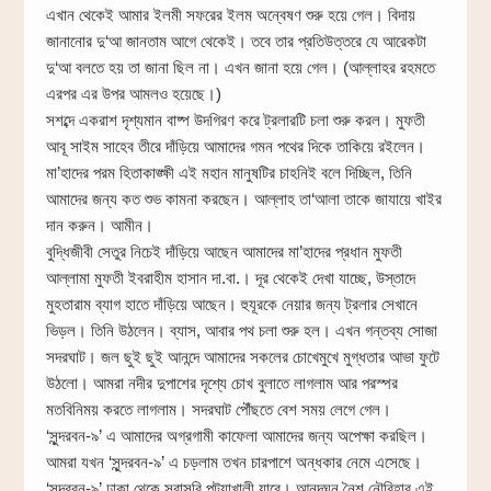
এখান থেকেই আমার ইলমী সফরের ইলম অন্বেষণ শুরু হয়ে গেল। বিদায়
জানানোর দু‘আ জানতাম আগে থেকেই। তবে তার প্রতিউত্তরে যে আরেকটা
দু‘আ বলতে হয় তা জানা ছিল না। এখন জানা হয়ে গেল। (আল্লাহর রহমতে
এরপর এর উপর আমলও হয়েছে।)
সশব্দে একরাশ দৃশ্যমান বাষ্প উদগিরণ করে ট্রলারটি চলা শুরু করল। মুফতী
আবূ সাইম সাহেব তীরে দাঁড়িয়ে আমাদের গমন পথের দিকে তাকিয়ে রইলেন।
মা’হাদের পরম হিতাকাঙ্ক্ষী এই মহান মানুষটির চাহনিই বলে দিচ্ছিল, তিনি
আমাদের জন্য কত শুভ কামনা করছেন। আল্লাহ তা‘আলা তাকে জাযায়ে খাইর
দান করুন। আমীন।
বুদ্ধিজীবী সেতুর নিচেই দাঁড়িয়ে আছেন আমাদের মা’হাদের প্রধান মুফতী
আল্লামা মুফতী ইবরাহীম হাসান দা.বা.। দূর থেকেই দেখা যাচ্ছে, উস্তাদে
মুহতারাম ব্যাগ হাতে দাঁড়িয়ে আছেন। হুযূরকে নেয়ার জন্য ট্রলার সেখানে
ভিড়ল। তিনি উঠলেন। ব্যাস, আবার পথ চলা শুরু হল। এখন গন্তব্য সোজা
সদরঘাট। জল ছুই ছুই আনন্দে আমাদের সকলের চোখেমুখে মুগ্ধতার আভা ফুটে
উঠলো। আমরা নদীর দুপাশের দৃশ্যে চোখ বুলাতে লাগলাম আর পরস্পর
মতবিনিময় করতে লাগলাম। সদরঘাট পৌঁছতে বেশ সময় লেগে গেল।
‘সুন্দরবন-৯’ এ আমাদের অগ্রগামী কাফেলা আমাদের জন্য অপেক্ষা করছিল।
আমরা যখন ‘সুন্দরবন-৯’ এ চড়লাম তখন চারপাশে অন্ধকার নেমে এসেছে।
‘সুন্দরবন-৯’ ঢাকা থেকে সরাসরি পটুয়াখালী যাবে। আনন্দঘন নৈশ নৌবিহার এই