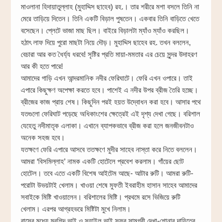
মাওলানা হিদায়াতুল্লাহ (মুহাদ্দিস ছাহেব) রহ.। তার শরীরে মশা বসলে তিনি না
মেরে তাড়িয়ে দিতেন। তিনি একটি বিড়াল পুষতেন। একবার তিনি বাড়িতে খেতে
বসেছেন। প্লেটে ভাজা মাছ ছিল। বাইরে বিড়ালটা ম্যাঁও ম্যাঁও করছিল।
হঠাৎ লাফ দিয়ে পুরো মাছটা নিয়ে দৌড়। মুহাদ্দিস ছাহেব রহ. তখন বললেন,
বেচারা আর কত ধৈর্য্য ধরবে! সৃষ্টির প্রতি মায়া-মমতার এর চেয়ে সুন্দর উদাহরণ
আর কী হতে পারে!
আমাদের গাড়ি এখন আন্দরমানিক নদীর ফেরিঘাটে। ফেরি এখন ওপারে। তাই
এপারে কিছুক্ষণ অপেক্ষা করতে হবে। পাশেই এ নদীর উপর ব্রীজ তৈরি হচ্ছে।
ব্রীজের কাজ প্রায় শেষ। কিছুদিন পরই হয়ত উদ্বোধন করা হবে। আসার পথে
যতগুলো ফেরিঘাট পড়েছে অধিকাংশের ক্ষেত্রেই এই দৃশ্য দেখা গেছে। বরিশাল
যেহেতু নদীমাতৃক এলাকা। এখানে ব্যাপকভাবে ব্রীজ করা হলে জনজীবনটাও
অনেক সহজ হবে।
যতক্ষণে ফেরি এপারে আসবে ততক্ষণে মুদীর সাহেব নাস্তা করে নিতে বললেন।
আমরা ‘বিসমিল্লাহ’ নামক একটি হোটেলে প্রবেশ করলাম। গাঁয়ের ছোট
হোটেল। তবে এতে একটি বিশেষ আইটেম আছে- আটার রুটি। আমরা রুটি-
পরোটা উভয়টাই খেলাম। খাওয়া শেষে মুফতী ইবরাহীম হাসান সাহেব আমাদের
সবাইকে মিষ্টি খাওয়ালেন। বরিশালের মিষ্টি। প্রথমে রসে ভিজিয়ে রুটি
খেলাম। এরপর আগ্রহভরে মিষ্টিটা মুখে নিলাম।
বাসের মধ্যে মুরশিদ ভাই ও সুহাইল ভাই সফর সামগ্রী দেখা-শোনার দায়িত্বে