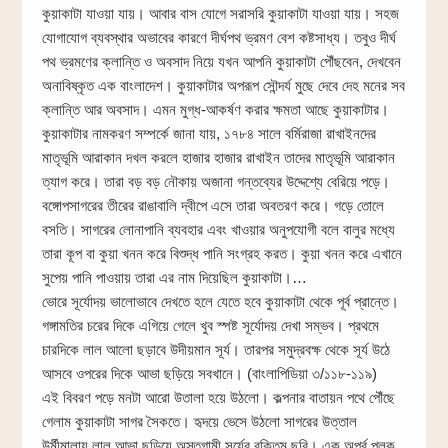
কুয়াকাটা যাওয়া যায়। আবার বাস যোগে সরাসরি কুয়াকাটা যাওয়া যায়। সহজ
যোগাযোগ ব্যবস্থার অভাবের কারণে দীর্ঘপথ ভ্রমণ বেশ কষ্টসাধ্য। তবুও দীর্ঘ
পথ ভ্রমণের ক্লান্তি ও অবসাদ নিয়ে যখন আপনি কুয়াকাটা পৌঁছবেন, দেখবেন
অনাবিষ্কৃত এক বাংলাদেশ। কুয়াকাটার অপরূপ সৌন্দর্য মুছে দেবে দেহ মনের সব
ক্লান্তি আর অবসাদ। এমন মুগ্ধ-আকর্ষণ করার ক্ষমতা আছে কুয়াকাটার।
কুয়াকাটার নামকরণ সম্পর্কে জানা যায়, ১৭৮৪ সালে বর্মিরাজা রাখাইনদের
মাতৃভূমি আরাকান দখল করলে হাজার হাজার রাখাইন তাদের মাতৃভূমি আরাকান
ত্যাগ করে। তারা বড় বড় নৌকায় অজানা গন্তব্যের উদ্দেশ্যে বেরিয়ে পড়ে।
বঙ্গোপসাগরের তীরের রাঙাবালি দ্বীপে এসে তারা অবতরণ করে। গড়ে তোলে
বসতি। সাগরের লোনাপানি ব্যবহার এবং খাওয়ার অনুপযোগী বলে বালুর মধ্যে
তারা কূপ বা কুয়া খনন করে বিশুদ্ধ পানি সংগ্রহ করত। কুয়া খনন করে এখানে
সুপেয় পানি পাওয়ায় তারা এর নাম দিয়েছিল কুয়াকাটা।…
ভোরে সূর্যোদয় ভালোভাবে দেখতে হলে যেতে হবে কুয়াকাটা থেকে পূর্ব প্রান্তে।
গঙ্গামতির চরের দিকে এগিয়ে গেলে খুব স্পষ্ট সূর্যোদয় দেখা সম্ভব। প্রথমে
চারদিকে লাল আলো ছড়াবে উদীয়মান সূর্য। তারপর সমুদ্রবক্ষ থেকে সূর্য উঠে
আসবে ওপরের দিকে আভা ছড়িয়ে সবখানে। (বাংলাপিডিয়া ৩/১১৮-১১৯)
এই বিবরণ পড়ে মনটা আরো উতালা হয়ে উঠলো। কল্পনার বাতায়ন পথে পৌঁছে
গেলাম কুয়াকাটা সাগর সৈকতে। হৃদয়ে ভেসে উঠলো সাগরের উত্তাল
উর্মীমালায় লাল আভা ছড়িয়ে অস্তগামী সূর্যের রক্তিম ছবি। এক অপূর্ব পুলক