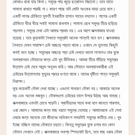
কোথাও রাখা যায় কিনা। সমুদ্র পাড় জুড়ে ছত্রাসন বিছানো। তবে তাতে
সামানা রাখতে পারছি না। কারণ পাছে যদি মোটা অংকের ভাড়া চেয়ে বসে।
একটি সাগর চৌকিতে মুফতী ইবরাহীম হাসান সাহেব বসলেন। পাশের একটি
চৌকিতে ধীরে ধীরে সবাই সামানা রাখলাম। সামানা রেখে সমুদ্র তীরে ছড়িয়ে
পড়লাম। সমুদ্র দেখা এটা আমার প্রথম নয়। এর আগে কক্সবাজার যাওয়া
হয়েছে। তবে কুয়াকাটা সৈকতে সমুদ্রটা অনেক শান্তই মনে হল। কক্সবাজার
সৈকতে যেমন সারাক্ষণ ঢেউ আছড়ে পড়তে থাকে। এখানে সে তুলনায় কিছুটা
কমই মনে হচ্ছে। সমুদ্রের আছড়ে পড়া ঢেউ দেখতে ভালো লাগলেও তার বুকে
অবস্থানরত নৌযানের জন্য এটা খুব ভীতিকর। আমরা তীরে দাঁড়িয়ে সমুদ্রের
উত্তাল ঢেউ দেখে আনন্দ অনুভব করি। আর নৌযানে অবস্থানকারীরা এই
ঢেউয়ের উত্তালতায় মৃত্যুর প্রহর গুণতে থাকে। তাদের দৃষ্টিতে শান্ত সমুদ্রই
নিরাপদ।
দূরে কয়েকটি নৌকা দেখা যাচ্ছে। এগুলো সাধারণ নৌকা নয়। আকারে অনেক
বড় এবং অনেক মজবুত। নৌকাগুলো ঢেউয়ের তালে উপরে উঠছে আর নামছে।
কক্সবাজারে এমনটা চোখে পড়েনি। স্থানীয়দের সাথে কথা বলে জানতে পারলাম,
এরা জেলে। আমাদের জন্য মাছ ধরতে সমুদ্রে নেমেছে। আমাদেরকে এই সেবা
দেয়ার জন্য অনেকে তো জীবনের অধিকাংশ সময়টাই সমুদ্রে কাটিয়ে দেয়। খুব
ইচ্ছে হচ্ছিল তাদের নৌকাতে চড়তে। কিন্তু সমুদ্রের বুকে চলার মত কোন
নৌযান সেখানে নেই। কক্সবাজারে অবশ্য স্পিডবোট ছিল, তবে মাছ ধরার নৌকা