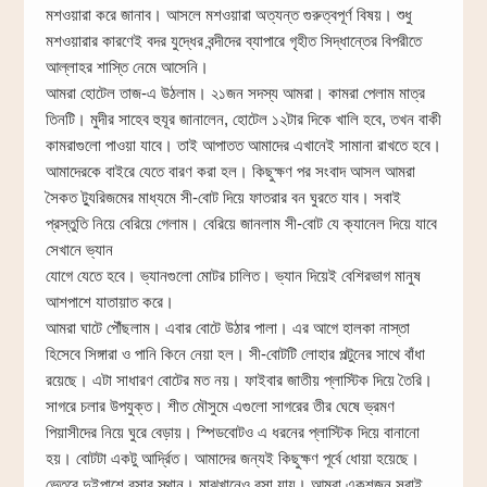
মশওয়ারা করে জানাব। আসলে মশওয়ারা অত্যন্ত গুরুত্বপূর্ণ বিষয়। শুধু
মশওয়ারার কারণেই বদর যুদ্ধের বন্দীদের ব্যাপারে গৃহীত সিদ্ধান্তের বিপরীতে
আল্লাহর শাস্তি নেমে আসেনি।
আমরা হোটেল তাজ-এ উঠলাম। ২১জন সদস্য আমরা। কামরা পেলাম মাত্র
তিনটি। মুদীর সাহেব হুযূর জানালেন, হোটেল ১২টার দিকে খালি হবে, তখন বাকী
কামরাগুলো পাওয়া যাবে। তাই আপাতত আমাদের এখানেই সামানা রাখতে হবে।
আমাদেরকে বাইরে যেতে বারণ করা হল। কিছুক্ষণ পর সংবাদ আসল আমরা
সৈকত ট্যুরিজমের মাধ্যমে সী-বোট দিয়ে ফাতরার বন ঘুরতে যাব। সবাই
প্রস্তুতি নিয়ে বেরিয়ে গেলাম। বেরিয়ে জানলাম সী-বোট যে ক্যানেল দিয়ে যাবে
সেখানে ভ্যান
যোগে যেতে হবে। ভ্যানগুলো মোটর চালিত। ভ্যান দিয়েই বেশিরভাগ মানুষ
আশপাশে যাতায়াত করে।
আমরা ঘাটে পৌঁছলাম। এবার বোটে উঠার পালা। এর আগে হালকা নাস্তা
হিসেবে সিঙ্গারা ও পানি কিনে নেয়া হল। সী-বোটটি লোহার পল্টুনের সাথে বাঁধা
রয়েছে। এটা সাধারণ বোটের মত নয়। ফাইবার জাতীয় প্লাস্টিক দিয়ে তৈরি।
সাগরে চলার উপযুক্ত। শীত মৌসুমে এগুলো সাগরের তীর ঘেষে ভ্রমণ
পিয়াসীদের নিয়ে ঘুরে বেড়ায়। স্পিডবোটও এ ধরনের প্লাস্টিক দিয়ে বানানো
হয়। বোটটা একটু আর্দ্রিত। আমাদের জন্যই কিছুক্ষণ পূর্বে ধোয়া হয়েছে।
ভেতরে দুইপাশে বসার স্থান। মাঝখানেও বসা যায়। আমরা একুশজন সবাই