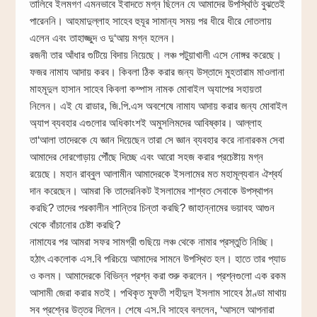
তালিবে ইলমগণ এমনভাবে ইবাদতে মগ্ন ছিলেন যে আমাদের উপস্থিতি বুঝতেই
পারেননি। আহমাদুল্লাহ সাহেব হুযূর সামান্য সময় পর ধীরে ধীরে দোতলায়
এলেন এবং তাহাজ্জুদ ও দু‘আয় মগ্ন হলেন।
রজনী তার আঁধার গুটিয়ে বিদায় নিয়েছে। লঞ্চ পটুয়াখালী এসে নোঙ্গর করেছে।
ফজর নামায আদায় করব। কিবলা ঠিক করার জন্য উস্তাদে মুহতারাম মাওলানা
মাহমূদুল হাসান সাহেব কিবলা কম্পাস নামক মোবাইল অ্যাপের সহায়তা
নিলেন। এই যে রাডার, জি.পি.এস অবশেষে নামায আদায় করার জন্য মোবাইল
অ্যাপ ব্যবহার এগুলোর অধিকাংশই অমুসলিমদের আবিষ্কার। আল্লাহ
তা‘আলা তাদেরকে যে জ্ঞান দিয়েছেন তারা সে জ্ঞান ব্যবহার করে নানারকম সেবা
আমাদের দোরগোড়ায় পৌঁছে দিচ্ছে এবং আরো সহজ করার প্রচেষ্টায় মগ্ন
রয়েছে। মহান রাব্বুল আলামীন আমাদেরকে ইসলামের মত মহামূল্যবান ঐশ্বর্য
দান করেছেন। আমরা কি তাদেরনিকট ইসলামের শাশ্বত সেবাকে উপস্থাপন
করছি? তাদের পরকালীন শান্তির চিন্তা করছি? জাহান্নামের ভয়াবহ আগুন
থেকে বাঁচানোর চেষ্টা করছি?
নামাযের পর আমরা সফর সামগ্রী গুছিয়ে লঞ্চ থেকে নামার প্রস্তুতি নিচ্ছি।
হঠাৎ একলোক এস.বি পরিচয়ে আমাদের সামনে উপস্থিত হল। হাতে তার প্যাড
ও কলম। আমাদেরকে বিভিন্ন প্রশ্ন করা শুরু করলেন। প্রশ্নগুলো এক রকম
আসামী জেরা করার মতই। পথিকৃত মুফতী শহীদুল ইসলাম সাহেব ঠাণ্ডা মাথায়
সব প্রশ্নের উত্তর দিলেন। শেষে এস.বি সাহেব বললেন, ‘আসলে আপনারা