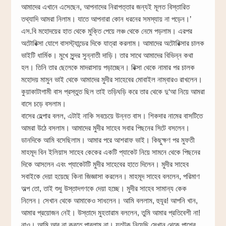
আমাদের এখানে এসেছেন, আপনাদের নিরাপত্তার জন্যই মূলত বিস্তারিত
তথ্যাদি আমরা নিলাম। যাতে আপনারা কোন ধরনের সমস্যায় না পড়েন।’
এস.বি মহোদয়ের হাত থেকে মুক্তি পেয়ে লঞ্চ থেকে নেমে পড়লাম। এরপর
অটোরিক্সা যোগে বাসস্ট্যান্ডের দিকে যাত্রা করলাম। আমাদের অটোরিক্সার চালক
ভাইটি ধার্মিক। মুখে সুন্দর সুন্নাতী দাড়ি। তার সাথে আমাদের বিভিন্ন কথা
হল। তিনি তার ছেলেকে মাদরাসায় পড়াচ্ছেন। রিক্সা থেকে নামার পর চালক
মহোদয় মামুন ভাই থেকে আমাদের মুদীর সাহেবের মোবাইল নাম্বারও রাখলেন।
কুয়াকাটাগামী বাস প্রস্তুত ছিল তাই তড়িঘড়ি করে তার থেকে দু‘আ নিয়ে আমরা
বাসে চড়ে বসলাম।
বাসের হেল্পার বলল, এটাই নাকি সবচেয়ে উন্নত বাস। শিকদার নামের বাসটিতে
আমরা উঠে বসলাম। আমাদের মুদীর সাহেব সবার পিছনের সিটে বসলেন।
ডানদিকে আমি বসেছিলাম। আমার পরে আশরাফ ভাই। কিছুক্ষণ পর মুফতী
মাহমূদ বিন ইলিয়াস সাহেব কেকের একটি প্যাকেট নিয়ে সামনে থেকে পিছনের
দিকে আসলেন এবং প্যাকেটটি মুদীর সাহেবের হাতে দিলেন। মুদীর সাহেব
সবাইকে দেয়া হয়েছে কিনা জিজ্ঞাসা করলেন। মাহমূদ সাহেব বললেন, পরিমাণ
অল্প তো, তাই শুধু উস্তাদগণকে দেয়া হচ্ছে। মুদীর সাহেব সামান্য কেক
নিলেন। সেখান থেকে আমাকেও সাধলেন। আমি বললাম, হুযূর! আপনি খান,
আমার প্রয়োজন নেই। উস্তাদে মুহতারাম বললেন, তুমি আমার প্রতিবেশী না!
নাও। আমি আর না করতে পারলাম না। যতটুকু নিয়েছি সেখান থেকে পাশের