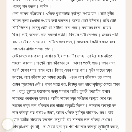
পরমায়ু দান করুন। আমীন।
বেলা অনেক গড়িয়েছে। ওদিকে কুয়াকাটার সূর্যাস্ত দেখতে হবে। তাই মুদীর
সাহেব দ্রুত রওয়ানা হওয়ার কথা বললেন। আমরা বোটে উঠলাম। মাঝি বোট
স্টার্ট দিলেন। কিন্তু বোট তো মাটিতে দেবে গেছে। সকালের দিকে জোয়ার
ছিল। তাই আসতে কোন সমস্যা হয়নি। বিকালে ভাটা লেগেছে। এজন্য পানি
কমে বোটের সামনের অংশ মাটিতে দেবে গেছে। অনেকক্ষণ চেষ্টা কসরত করে
সফলতার নাগাল পাওয়া গেল।
বোট চলতে শুরু করল। আবার সেই সাগর-নদীর মোহনা পেরিয়ে সরু নদীতে
প্রবেশ করলাম। পাশেই লাল কাঁকড়ার চর। আসার পথেই পড়ে। তখন নামা
হয়নি ফেরার সময় নামব বলে। কিন্তু এখন সময় কম। মুদীর সাহেব হুযূর
বললেন, লাল কাঁকড়া তো আমরা দেখেছি। এখন লাল কাঁকড়ার চরে নামার
তেমন প্রয়োজন নেই। কারণ সময় কম, বিলম্ব হলে হয়ত সূর্যাস্ত দেখতে পারব
না। হুযূর চূড়ান্ত ফয়সালার জন্য সফরের আমীর মুফতী ইবরাহীম হাসান
সাহেবের শরণাপন্ন হলেন। আমীর সাহেব হুযূর সাথীদের আগ্রহ দেখে অল্প
সময়ের জন্য লাল কাঁকড়ার চরে নামার অনুমতি দিলেন। আমাদের অবস্থা হল,
লাল কাঁকড়া চরে নামারও ইচ্ছা, আবার ওদিকে সূর্যাস্ত হারাবারও ভয়। যাই
হোক আমীর সাহেবের ফয়সালা অনুযায়ী চরে নামলাম লাল কাঁকড়া দেখতে।
কাঁকড়াগুলো খুব দুষ্টু। দশ/বারো হাত দূরে শত শত লাল কাঁকড়া ছুটোছুটি করছে,