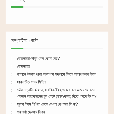
সাম্প্রতিক পোস্ট
রোজনামচা-মানুষ কেন ধোঁকা দেয়?
রোজনামচা
রমযানে উমরায় থাকা অবস্থায় সদকায়ে ফিতর আদার করার বিধান
সাগর তীরে শুভ্র মিছিল
দুইজন মুহরিম (যেমন, স্বামী-স্ত্রী) হজ্বের সকল কাজ শেষ করে
একজন আরেকজনের চুল কেটে (হলক/কসর) দিতে পারবে কি না?
সুদের নিয়ম শিখিয়ে বেতন নেওয়া বৈধ হবে কি না?
গরু বর্গা দেওয়ার বিধান