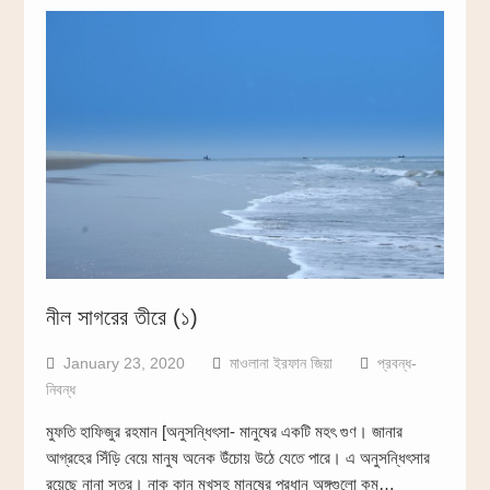
নীল সাগরের তীরে (১)
January 23, 2020
মাওলানা ইরফান জিয়া
প্রবন্ধ-
নিবন্ধ
মুফতি হাফিজুর রহমান [অনুসন্ধিৎসা- মানুষের একটি মহৎ গুণ। জানার
আগ্রহের সিঁড়ি বেয়ে মানুষ অনেক উঁচোয় উঠে যেতে পারে। এ অনুসন্ধিৎসার
রয়েছে নানা সূত্র। নাক কান মুখসহ মানুষের প্রধান অঙ্গগুলো কম…