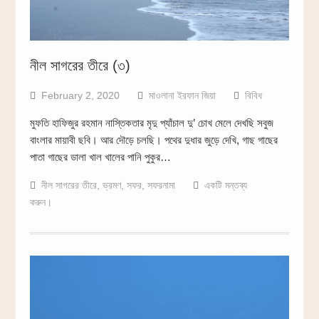
নীল সাগরের তীরে (৩)
February 2, 2020
মাওলানা ইরফান জিয়া
বিবিধ
মুফতি হাফিজুর রহমান নাস্তিকতার মৃদু প্যাঁচাল দু’ চোখ মেলে দেখছি সবুজ
বাংলার মায়াবী ছবি। আর দৌড়ে চলছি। পথের দুধার জুড়ে দেখি, গাছ গাছের
পাতা গাছের ডালা খাল খালের পানি পুকুর…
নীল সাগরের তীরে
,
ভ্রমণ
,
সফর
,
সফরনামা
একটি মন্তব্য
করুন।