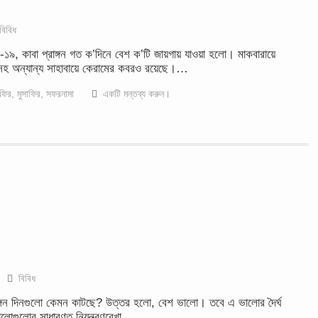
বিবিধ
, কাবা প্রাঙ্গন গত ক’দিনে বেশ ক’টি জায়গায় যাওয়া হলো। মাকবারায়ে
সহ অন্যান্য সাহাবায়ে কেরামের কবরও রয়েছে।…
াফির
,
মুসাফির
,
সফরনামা
একটি মন্তব্য করুন।
বিবিধ
রাঙ্গন দিনগুলো কেমন কাটছে? উত্তর হলো, বেশ ভালো। তবে এ ভালোর দৈর্ঘ
লোগুলোর সাধারণত নিয়ন্ত্রণরেখা…