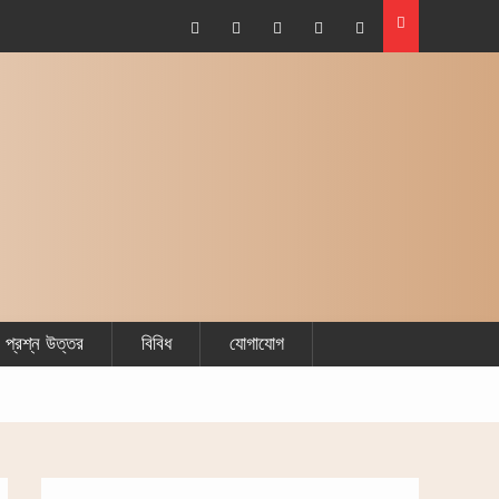
দুইজন মুহরিম (যেমন, স্বামী-স্ত্রী) হজ্বের সকল কাজ শেষ করে একজন
আরেকজনের চুল কেটে (হলক/কসর) দিতে পারবে কি না?
Facebook
Plus
Twitter
Linkdhin
Youtube
Google
প্রশ্ন উত্তর
বিবিধ
যোগাযোগ