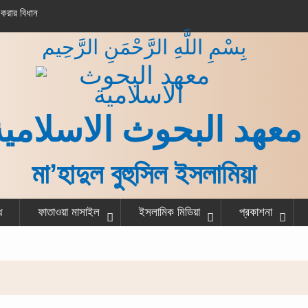
করার বিধান
সাগর তীরে শুভ্র মিছিল
بِسْمِ اللَّهِ الرَّحْمَنِ الرَّحِيم
معهد البحوث الاسلامية
মা’হাদুল বুহুসিল ইসলামিয়া
ধ
ফাতাওয়া মাসাইল
ইসলামিক মিডিয়া
প্রকাশনা