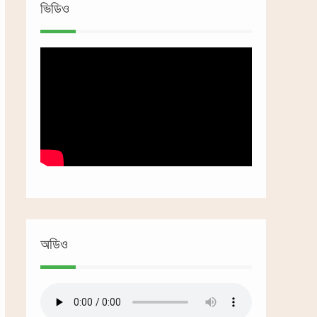
ভিডিও
অডিও