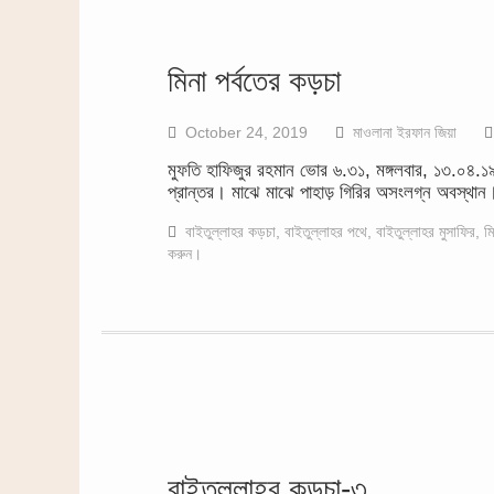
মিনা পর্বতের কড়চা
October 24, 2019
মাওলানা ইরফান জিয়া
মুফতি হাফিজুর রহমান ভোর ৬.৩১, মঙ্গলবার, ১৩.০৪.১৯,
প্রান্তর। মাঝে মাঝে পাহাড় গিরির অসংলগ্ন অবস্থ
বাইতুল্লাহর কড়চা
,
বাইতুল্লাহর পথে
,
বাইতুল্লাহর মুসাফির
,
ম
করুন।
বাইতুল্লাহর কড়চা-৩