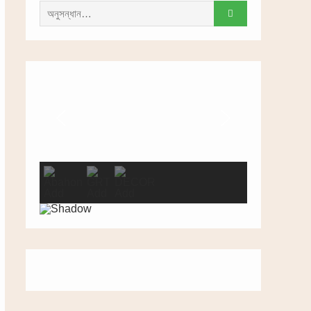
সন্ধান
করাঃ