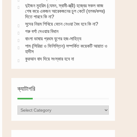
দুইজন মুহরিম (যেমন, স্বামী-স্ত্রী) হজ্বের সকল কাজ
শেষ করে একজন আরেকজনের চুল কেটে (হলক/কসর)
দিতে পারবে কি না?
সুদের নিয়ম শিখিয়ে বেতন নেওয়া বৈধ হবে কি না?
গরু বর্গা দেওয়ার বিধান
বাংলা ভাষায় প্রথম যুগের হজ-সাহিত্য
শাম (সিরিয়া ও ফিলিস্তিন) সম্পর্কিত কয়েকটি আয়াত ও
হাদীস
কুরআন বাদ দিয়ে সংস্কার হবে না
ক্যাটাগরি
ক্যাটাগরি