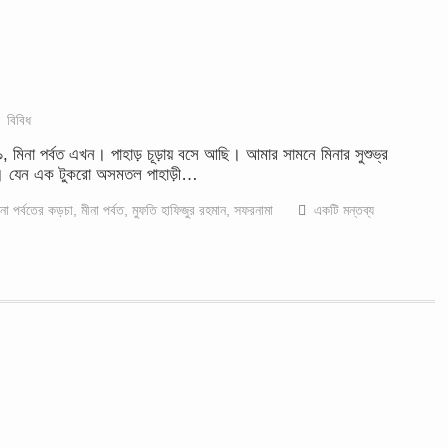
বিবিধ
 মিনা পর্বত এখন। পাহাড় চূড়ায় বসে আছি। আমার সামনে মিনার সুশুভ্র
ান। যেন এক টুকরো অসমতল পাহাড়ী…
িনা পর্বতের কড়চা
,
মীনা পর্বত
,
মুফতি হাফিজুর রহমান
,
সফরনামা
একটি মন্তব্য