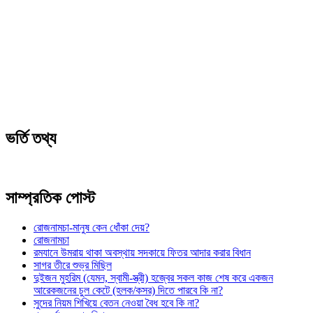
ভর্তি তথ্য
সাম্প্রতিক পোস্ট
রোজনামচা-মানুষ কেন ধোঁকা দেয়?
রোজনামচা
রমযানে উমরায় থাকা অবস্থায় সদকায়ে ফিতর আদার করার বিধান
সাগর তীরে শুভ্র মিছিল
দুইজন মুহরিম (যেমন, স্বামী-স্ত্রী) হজ্বের সকল কাজ শেষ করে একজন
আরেকজনের চুল কেটে (হলক/কসর) দিতে পারবে কি না?
সুদের নিয়ম শিখিয়ে বেতন নেওয়া বৈধ হবে কি না?