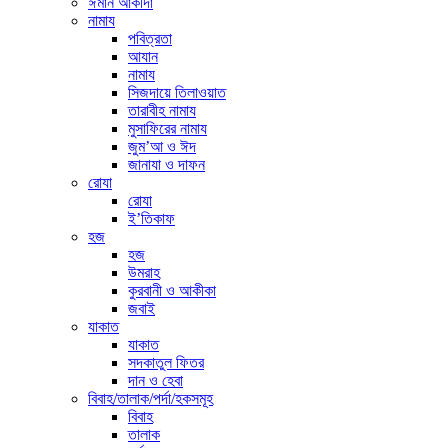
ঈমান আকীদা
নামায
পবিত্রতা
আযান
নামায
সিজদায়ে তিলাওয়াত
তারাবীহ নামায
মুসাফিরের নামায
জুম’আ ও ঈদ
জানাযা ও দাফন
রোযা
রোযা
ই’তিকাফ
হজ
হজ
উমরাহ
কুরবানী ও আকীকা
জবাই
যাকাত
যাকাত
সদকাতুল ফিতর
দান ও হেবা
বিবাহ/তালাক/পর্দা/হকসমূহ
বিবাহ
তালাক