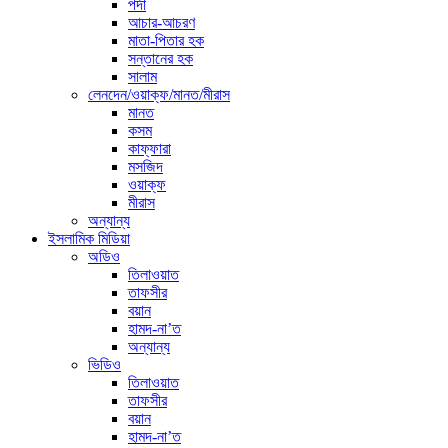
পর্দা
আচার-আচরণ
মাতা-পিতার হক
সন্তানের হক
সালাম
লেনদেন/ওয়াক্ফ/মানত/মীরাস
মানত
কসম
কাফ্ফারা
মসজিদ
ওয়াক্ফ
মীরাস
অন্যান্য
ইসলামিক মিডিয়া
অডিও
তিলাওয়াত
তাফসীর
বয়ান
হামদ-না’ত
অন্যান্য
ভিডিও
তিলাওয়াত
তাফসীর
বয়ান
হামদ-না’ত