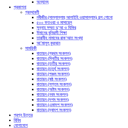
অন্যান্য
প্রকাশনা
গ্রন্থাবলী
নবীজীর (সাল্লাল্লাহু আলাইহি ওয়াসাল্লাম) গল্প শোনো
৫০০ ফতওয়া ও মাসায়েল
সুন্নাহ সম্মত দু‘আ ও যিকির
ঈমানের বুনিয়াদী শিক্ষা
তারাবীহ নামাযের রাক‘আত সংখ্যা
আ’মালুল কুরআন
সাময়িকী
বাতায়ন (প্রথম সংকলন)
বাতায়ন (দ্বিতীয় সংকলন)
বাতায়ন (তৃতীয় সংকলন)
বাতায়ন (চতুর্থ সংকলন)
বাতায়ন (পঞ্চম সংকলন)
বাতায়ন (ষষ্ঠ সংকলন)
বাতায়ন (সপ্তম সংকলন)
বাতায়ন (অষ্টম সংকলন)
বাতায়ন (নবম সংকলন)
বাতায়ন (দশম সংকলন)
বাতায়ন (একাদশ সংকলন)
বাতায়ন (দ্বাদশ সংকলন)
প্রশ্ন উত্তর
বিবিধ
যোগাযোগ