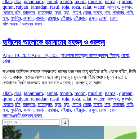
allah
,
doa
,
jahannam
,
jannat
,
month
,
moon
,
muslim
,
namaj
,
quraan
,
quran
,
raiyan
,
ramadan
,
rasul
,
roja
,
roza
,
salat
,
water
,
আল্লাহ
,
কুরআন
,
কোরান
,
চাঁদ
,
জান্নাত
,
জাহান্নাম
,
দুআ
,
দুয়া
,
দোযখ
,
দোয়া
,
নামায
,
পান
,
পানাহার
,
পানি
,
মাস
,
মুসলিম
,
রমজান
,
রমযান
,
রমাযান
,
রাইয়ান
,
রাইয়্যান
,
রাসূল
,
রোজা
,
রোযা
,
সালাত
একটি মন্তব্য করুন।
হাদীসের আলোকে রমাযানের মহত্ত্ব ও গুরুত্ব
April 19, 2021
April 19, 2021
মাওলানা মাহমূদুল হাসান
প্রবন্ধ-নিবন্ধ
,
রোযা
,
রোযা
মাওলানা আমীরুল ইসলাম কল্যাণময় মাসের শুভাগমন আবূ হুরাইরা রাযি. থেকে বর্ণিত, তিনি
বলেন, রমাযান মাসের আগমন হলে রাসূল সাল্লাল্লাহু আলাইহি ওয়াসাল্লাম বলতেন,
তোমাদের নিকট বরকতময় মাস রমাযান এসেছে। আল্লাহ তা‘আলা…
allah
,
doa
,
jahannam
,
jannat
,
month
,
moon
,
muslim
,
namaj
,
quraan
,
quran
,
raiyan
,
ramadan
,
rasul
,
roja
,
roza
,
salat
,
water
,
আল্লাহ
,
কুরআন
,
কোরান
,
চাঁদ
,
জান্নাত
,
জাহান্নাম
,
দুআ
,
দুয়া
,
দোযখ
,
দোয়া
,
নামায
,
পান
,
পানাহার
,
পানি
,
মাস
,
মুসলিম
,
রমজান
,
রমযান
,
রমাযান
,
রাইয়ান
,
রাইয়্যান
,
রাসূল
,
রোজা
,
রোযা
,
সালাত
একটি মন্তব্য করুন।
সন্ধান
করাঃ