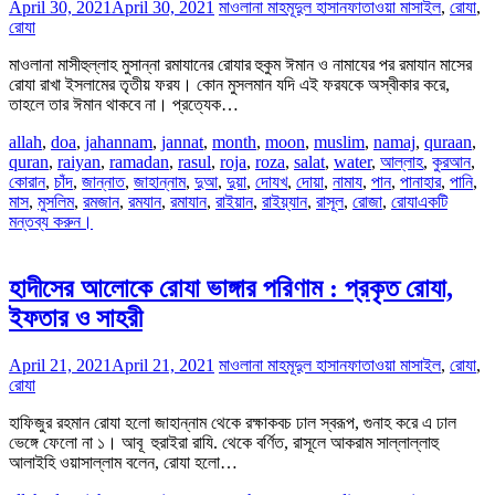
April 30, 2021
April 30, 2021
মাওলানা মাহমূদুল হাসান
ফাতাওয়া মাসাইল
,
রোযা
,
রোযা
মাওলানা মাসীহুল্লাহ মুসান্না রমাযানের রোযার হুকুম ঈমান ও নামাযের পর রমাযান মাসের
রোযা রাখা ইসলামের তৃতীয় ফরয। কোন মুসলমান যদি এই ফরযকে অস্বীকার করে,
তাহলে তার ঈমান থাকবে না। প্রত্যেক…
allah
,
doa
,
jahannam
,
jannat
,
month
,
moon
,
muslim
,
namaj
,
quraan
,
quran
,
raiyan
,
ramadan
,
rasul
,
roja
,
roza
,
salat
,
water
,
আল্লাহ
,
কুরআন
,
কোরান
,
চাঁদ
,
জান্নাত
,
জাহান্নাম
,
দুআ
,
দুয়া
,
দোযখ
,
দোয়া
,
নামায
,
পান
,
পানাহার
,
পানি
,
মাস
,
মুসলিম
,
রমজান
,
রমযান
,
রমাযান
,
রাইয়ান
,
রাইয়্যান
,
রাসূল
,
রোজা
,
রোযা
একটি
মন্তব্য করুন।
হাদীসের আলোকে রোযা ভাঙ্গার পরিণাম : প্রকৃত রোযা,
ইফতার ও সাহরী
April 21, 2021
April 21, 2021
মাওলানা মাহমূদুল হাসান
ফাতাওয়া মাসাইল
,
রোযা
,
রোযা
হাফিজুর রহমান রোযা হলো জাহান্নাম থেকে রক্ষাকবচ ঢাল স্বরূপ, গুনাহ করে এ ঢাল
ভেঙ্গে ফেলো না ১। আবূ হুরাইরা রাযি. থেকে বর্ণিত, রাসূলে আকরাম সাল্লাল্লাহু
আলাইহি ওয়াসাল্লাম বলেন, রোযা হলো…