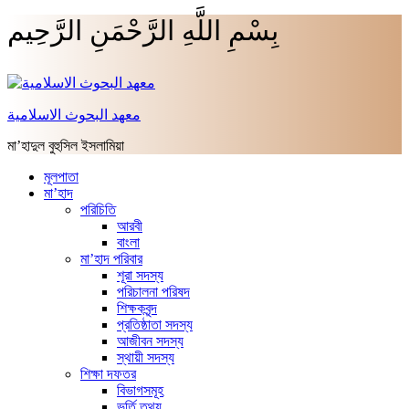
بِسْمِ اللَّهِ الرَّحْمَنِ الرَّحِيم
معهد البحوث الاسلامية
মা’হাদুল বুহুসিল ইসলামিয়া
মূলপাতা
মা’হাদ
পরিচিতি
আরবী
বাংলা
মা’হাদ পরিবার
শূরা সদস্য
পরিচালনা পরিষদ
শিক্ষকবৃন্দ
প্রতিষ্ঠাতা সদস্য
আজীবন সদস্য
স্থায়ী সদস্য
শিক্ষা দফতর
বিভাগসমূহ
ভর্তি তথ্য