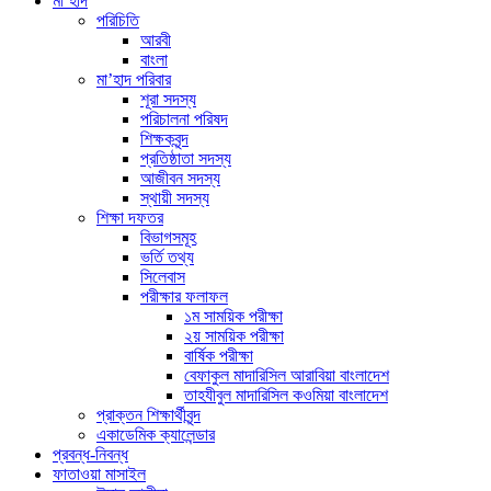
মা’হাদ
পরিচিতি
আরবী
বাংলা
মা’হাদ পরিবার
শূরা সদস্য
পরিচালনা পরিষদ
শিক্ষকবৃন্দ
প্রতিষ্ঠাতা সদস্য
আজীবন সদস্য
স্থায়ী সদস্য
শিক্ষা দফতর
বিভাগসমূহ
ভর্তি তথ্য
সিলেবাস
পরীক্ষার ফলাফল
১ম সাময়িক পরীক্ষা
২য় সাময়িক পরীক্ষা
বার্ষিক পরীক্ষা
বেফাকুল মাদারিসিল আরাবিয়া বাংলাদেশ
তাহযীবুল মাদারিসিল কওমিয়া বাংলাদেশ
প্রাক্তন শিক্ষার্থীবৃন্দ
একাডেমিক ক্যালেন্ডার
প্রবন্ধ-নিবন্ধ
ফাতাওয়া মাসাইল