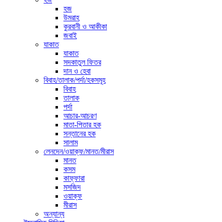
হজ
উমরাহ
কুরবানী ও আকীকা
জবাই
যাকাত
যাকাত
সদকাতুল ফিতর
দান ও হেবা
বিবাহ/তালাক/পর্দা/হকসমূহ
বিবাহ
তালাক
পর্দা
আচার-আচরণ
মাতা-পিতার হক
সন্তানের হক
সালাম
লেনদেন/ওয়াক্ফ/মানত/মীরাস
মানত
কসম
কাফ্ফারা
মসজিদ
ওয়াক্ফ
মীরাস
অন্যান্য