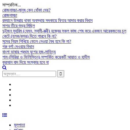
সাম্প্রতিক...
রোজনামচা-মানুষ কেন ধোঁকা দেয়?
রোজনামচা
রমযানে উমরায় থাকা অবস্থায় সদকায়ে ফিতর আদার করার বিধান
সাগর তীরে শুভ্র মিছিল
দুইজন মুহরিম (যেমন, স্বামী-স্ত্রী) হজ্বের সকল কাজ শেষ করে একজন আরেকজনের চুল
কেটে (হলক/কসর) দিতে পারবে কি না?
সুদের নিয়ম শিখিয়ে বেতন নেওয়া বৈধ হবে কি না?
গরু বর্গা দেওয়ার বিধান
বাংলা ভাষায় প্রথম যুগের হজ-সাহিত্য
শাম (সিরিয়া ও ফিলিস্তিন) সম্পর্কিত কয়েকটি আয়াত ও হাদীস
কুরআন বাদ দিয়ে সংস্কার হবে না
সন্ধান
করাঃ
Facebook
Plus
Google
Twitter
Linkdhin
Youtube
Skip
to
মূলপাতা
content