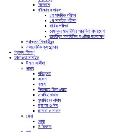
সিলেবাস
পরীক্ষার ফলাফল
১ম সাময়িক পরীক্ষা
২য় সাময়িক পরীক্ষা
বার্ষিক পরীক্ষা
বেফাকুল মাদারিসিল আরাবিয়া বাংলাদেশ
তাহযীবুল মাদারিসিল কওমিয়া বাংলাদেশ
প্রাক্তন শিক্ষার্থীবৃন্দ
একাডেমিক ক্যালেন্ডার
প্রবন্ধ-নিবন্ধ
ফাতাওয়া মাসাইল
ঈমান আকীদা
নামায
পবিত্রতা
আযান
নামায
সিজদায়ে তিলাওয়াত
তারাবীহ নামায
মুসাফিরের নামায
জুম’আ ও ঈদ
জানাযা ও দাফন
রোযা
রোযা
ই’তিকাফ
হজ