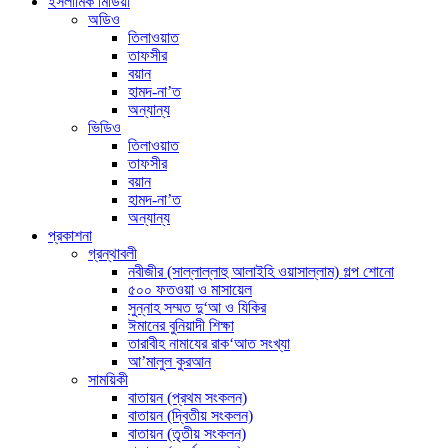
ইসলামিক মিডিয়া
অডিও
তিলাওয়াত
তাফসীর
বয়ান
হামদ-না’ত
অন্যান্য
ভিডিও
তিলাওয়াত
তাফসীর
বয়ান
হামদ-না’ত
অন্যান্য
প্রকাশনা
গ্রন্থাবলী
নবীজীর (সাল্লাল্লাহু আলাইহি ওয়াসাল্লাম) গল্প শোনো
৫০০ ফতওয়া ও মাসায়েল
সুন্নাহ সম্মত দু‘আ ও যিকির
ঈমানের বুনিয়াদী শিক্ষা
তারাবীহ নামাযের রাক‘আত সংখ্যা
আ’মালুল কুরআন
সাময়িকী
বাতায়ন (প্রথম সংকলন)
বাতায়ন (দ্বিতীয় সংকলন)
বাতায়ন (তৃতীয় সংকলন)