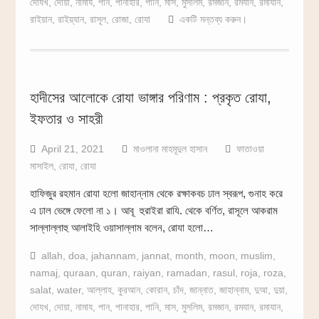
দোযখ
,
দোয়া
,
নামায
,
পান
,
পানাহার
,
পানি
,
মাস
,
মুসলিম
,
রমজান
,
রমযান
,
রমাযান
,
রাইয়ান
,
রাইয়্যান
,
রাসূল
,
রোজা
,
রোযা
একটি মন্তব্য করুন।
হাদীসের আলোকে রোযা ভাঙ্গার পরিণাম : প্রকৃত রোযা,
ইফতার ও সাহরী
April 21, 2021
মাওলানা মাহমূদুল হাসান
ফাতাওয়া
মাসাইল
,
রোযা
,
রোযা
হাফিজুর রহমান রোযা হলো জাহান্নাম থেকে রক্ষাকবচ ঢাল স্বরূপ, গুনাহ করে
এ ঢাল ভেঙ্গে ফেলো না ১। আবূ হুরাইরা রাযি. থেকে বর্ণিত, রাসূলে আকরাম
সাল্লাল্লাহু আলাইহি ওয়াসাল্লাম বলেন, রোযা হলো…
allah
,
doa
,
jahannam
,
jannat
,
month
,
moon
,
muslim
,
namaj
,
quraan
,
quran
,
raiyan
,
ramadan
,
rasul
,
roja
,
roza
,
salat
,
water
,
আল্লাহ
,
কুরআন
,
কোরান
,
চাঁদ
,
জান্নাত
,
জাহান্নাম
,
দুআ
,
দুয়া
,
দোযখ
,
দোয়া
,
নামায
,
পান
,
পানাহার
,
পানি
,
মাস
,
মুসলিম
,
রমজান
,
রমযান
,
রমাযান
,