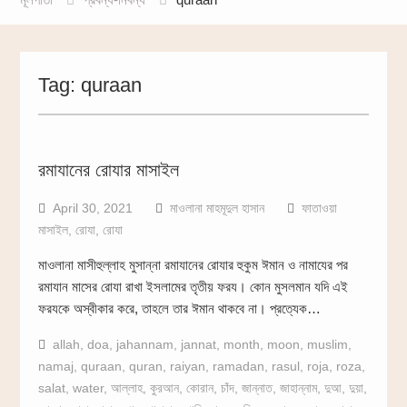
Tag:
quraan
রমাযানের রোযার মাসাইল
April 30, 2021
মাওলানা মাহমূদুল হাসান
ফাতাওয়া
মাসাইল
,
রোযা
,
রোযা
মাওলানা মাসীহুল্লাহ মুসান্না রমাযানের রোযার হুকুম ঈমান ও নামাযের পর
রমাযান মাসের রোযা রাখা ইসলামের তৃতীয় ফরয। কোন মুসলমান যদি এই
ফরযকে অস্বীকার করে, তাহলে তার ঈমান থাকবে না। প্রত্যেক…
allah
,
doa
,
jahannam
,
jannat
,
month
,
moon
,
muslim
,
namaj
,
quraan
,
quran
,
raiyan
,
ramadan
,
rasul
,
roja
,
roza
,
salat
,
water
,
আল্লাহ
,
কুরআন
,
কোরান
,
চাঁদ
,
জান্নাত
,
জাহান্নাম
,
দুআ
,
দুয়া
,