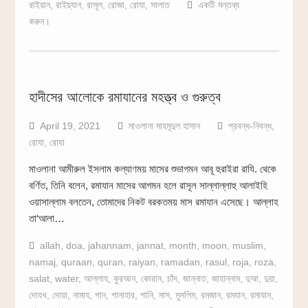
রাইয়ান
,
রাইয়্যান
,
রাসূল
,
রোজা
,
রোযা
,
সালাত
একটি মন্তব্য
করুন।
হাদীসের আলোকে রমাযানের মহত্ত্ব ও গুরুত্ব
April 19, 2021
মাওলানা মাহমূদুল হাসান
প্রবন্ধ-নিবন্ধ
,
রোযা
,
রোযা
মাওলানা আমীরুল ইসলাম কল্যাণময় মাসের শুভাগমন আবূ হুরাইরা রাযি. থেকে
বর্ণিত, তিনি বলেন, রমাযান মাসের আগমন হলে রাসূল সাল্লাল্লাহু আলাইহি
ওয়াসাল্লাম বলতেন, তোমাদের নিকট বরকতময় মাস রমাযান এসেছে। আল্লাহ
তা‘আলা…
allah
,
doa
,
jahannam
,
jannat
,
month
,
moon
,
muslim
,
namaj
,
quraan
,
quran
,
raiyan
,
ramadan
,
rasul
,
roja
,
roza
,
salat
,
water
,
আল্লাহ
,
কুরআন
,
কোরান
,
চাঁদ
,
জান্নাত
,
জাহান্নাম
,
দুআ
,
দুয়া
,
দোযখ
,
দোয়া
,
নামায
,
পান
,
পানাহার
,
পানি
,
মাস
,
মুসলিম
,
রমজান
,
রমযান
,
রমাযান
,