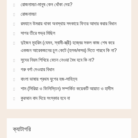
রোজনামচা-মানুষ কেন ধোঁকা দেয়?
রোজনামচা
রমযানে উমরায় থাকা অবস্থায় সদকায়ে ফিতর আদার করার বিধান
সাগর তীরে শুভ্র মিছিল
দুইজন মুহরিম (যেমন, স্বামী-স্ত্রী) হজ্বের সকল কাজ শেষ করে
একজন আরেকজনের চুল কেটে (হলক/কসর) দিতে পারবে কি না?
সুদের নিয়ম শিখিয়ে বেতন নেওয়া বৈধ হবে কি না?
গরু বর্গা দেওয়ার বিধান
বাংলা ভাষায় প্রথম যুগের হজ-সাহিত্য
শাম (সিরিয়া ও ফিলিস্তিন) সম্পর্কিত কয়েকটি আয়াত ও হাদীস
কুরআন বাদ দিয়ে সংস্কার হবে না
ক্যাটাগরি